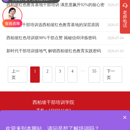
西柏坡红色教育基地干部培训 满意度飙升92%的核心密
2026-07-06
码
老
师
电
90%党建干部培训选西柏坡红色教育基地的深层原因
2026-07-05
话
西柏坡红色培训获98%干部点赞 揭秘信仰淬炼密码
2026-07-04
新时代干部培训接地气 解锁西柏坡红色教育实践密码
2026-07-03
···
上一
1
2
3
4
55
下一
页
页
西柏坡干部培训学院
手机：13343111462
×
电话：19358253669
邮箱：hbhswh1807@163.com
欢迎来到本网站，请问是想了解培训吗？