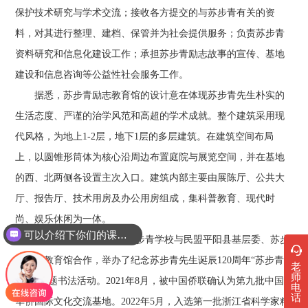
保护技术研究与学术交流；接收各方提交的与苏步青有关的资
料，对其进行整理、建档、保管并为社会提供服务；负责苏步青
资料研究和信息化建设工作；承担苏步青励志故事的宣传、基地
建设和信息咨询等公益性社会服务工作。
据悉，苏步青励志教育馆的设计意在体现苏步青先生朴实的
生活态度、严谨的治学风范和高超的学术成就。整个建筑采用现
代风格，为地上1-2层，地下1层的多层建筑。在建筑空间布局
上，以圆锥形筒体为核心沿周边布置庭院与展览空间，并在基地
的西、北两侧各设置主次入口。建筑内部主要由展陈厅、公共大
厅、报告厅、技术用房及办公用房组成，集科普教育、现代时
尚、娱乐休闲为一体。
可以介绍下你们的课程吗？
2022年5月23日，平阳苏步青学校与民盟平阳县基层委、苏步
你们是怎么收费的呢
青励志教育馆合作，举办了纪念苏步青先生诞辰120周年“苏步青
老
师
诗词”主题书法活动。2021年8月，被中国侨联确认为第九批中国
电
话
华侨国际文化交流基地。2022年5月，入选第一批浙江省科学家精