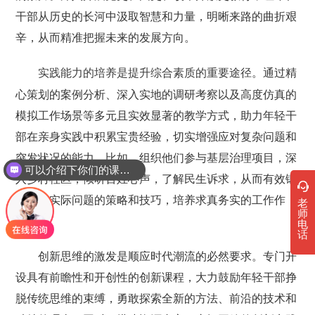
干部从历史的长河中汲取智慧和力量，明晰来路的曲折艰
辛，从而精准把握未来的发展方向。
。通过精
实践能力的培养是提升综合素质的重要途径
心策划的案例分析、深入实地的调研考察以及高度仿真的
模拟工作场景等多元且实效显著的教学方式，助力年轻干
部在亲身实践中积累宝贵经验，切实增强应对复杂问题和
突发状况的能力。比如，组织他们参与基层治理项目，深
可以介绍下你们的课程吗？
入乡村社区，倾听百姓心声，了解民生诉求，从而有效锻
炼解决实际问题的策略和技巧，培养求真务实的工作作
老
师
风。
电
话
创新思维的激发是顺应时代潮流的必然要求。专门开
设具有前瞻性和开创性的创新课程，大力鼓励年轻干部挣
脱传统思维的束缚，勇敢探索全新的方法、前沿的技术和