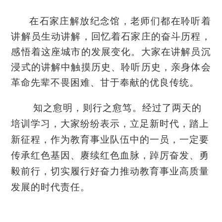
在石家庄解放纪念馆，老师们都在聆听着
讲解员生动讲解
，
回忆着石家庄的奋斗历程
，
感悟
着这座城市的发展变化。
大家在
讲解员
沉
浸式的
讲解
中触摸历史、聆听历史，亲身体会
革命先辈不畏困难、甘于奉献的优良传统。
知之愈明，则行之愈笃。
经过了两天的
培训学习，
大家纷纷表示，立足新时代，踏上
新征程，作为
教育事业队伍中的一员
，一定要
传承红色基因、
赓续红色血脉，踔厉奋发、勇
毅前行，切实履行好奋力推动
教育
事业高质量
发展的时代责任。