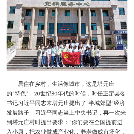
居住在乡村，生活像城市
，
这是塔元庄
的
特色
。
世纪
年代
的时候，时任正定县委
“
”
20
80
书记
习近平同志
来塔元庄
提出了
半城郊型
经济
“
”
发展路子。习近平
同志当上中央
书记
，
再
一次来
到
塔元庄村时提出要求：
你们要在全国提前进
“
入小康，把农业做成产业化，养老做成市场化，