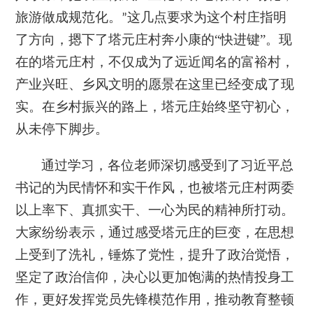
旅游做成规范化。
这几点要求
为这个村庄指明
”
了方向
，摁下了塔元庄村奔小康的
“快进键”。现
在
的塔元庄村，不仅成为了远近闻名的富裕村
，
产业兴旺、乡风文明的愿景在这里已经变成了现
实。在乡村振兴的路上，塔元庄
始终
坚守初心
，
从未停下脚步
。
通过学习，
各位老师
深切感受到了习近平总
书记的为民情怀和实干作风，也被塔元庄村两委
以上率下、真抓实干、一心为民的精神所打动。
大家纷纷表示，通过感受塔元庄的巨变，在思想
上受到了洗礼，锤炼了党性，提升了政治觉悟，
坚定了政治信仰，决心以更加饱满的热情投身工
作，更好发挥党员先锋模范作用，推动教育整顿