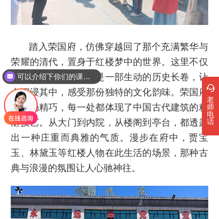
踏入荣国府，仿佛穿越回了那个充满繁华与
可以介绍下你们的课程吗？
荣耀的清代，置身于红楼梦中的世界。这里不仅
是一座古建筑群，更是一部生动的历史长卷，让
你们是怎么收费的呢
人沉浸其中，感受那份独特的文化韵味。荣国府
老
的布局精巧，每一处都体现了中国古代建筑的精
师
电
湛技艺。从大门到内院，从楼阁到亭台，都透露
话
出一种庄重而典雅的气质。漫步在府中，贾宝
玉、林黛玉等红楼人物在此生活的场景，那种古
典与浪漫的氛围让人心驰神往。