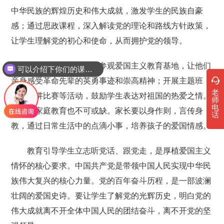
中华民族的辉煌历史和伟大成就，激发学生的民族自豪
感；通过思政课程，深入解读党的理论和路线方针政策，
让学生理解党的初心和使命，从而拥护党的领导。
例如，可以组织学生参观爱国主义教育基地，让他们
可以介绍下你们的课程吗？
亲身感受革命先辈的英勇事迹和崇高精神；开展主题班
老
会、演讲比赛等活动，鼓励学生表达对祖国的热爱之情。
师
电
同时，家庭教育也不可或缺。家长要以身作则，言传身
话
教，通过日常生活中的点滴小事，培养孩子的爱国情感。
教育引导学生立志听党话、跟党走，是厚植爱国主义
情怀的核心要求。中国共产党是带领中国人民实现中华民
族伟大复兴的核心力量。党的百年奋斗历程，是一部波澜
壮阔的爱国史诗。要让学生了解党的光辉历史，明白党的
伟大成就离不开全体中国人民的团结奋斗，离不开党的坚