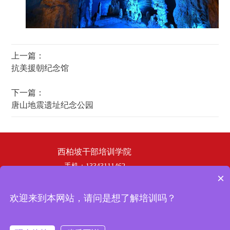
上一篇：
抗美援朝纪念馆
下一篇：
唐山地震遗址纪念公园
西柏坡干部培训学院
手机：13343111462
×
电话：19358253669
邮箱：hbhswh1807@163.com
欢迎来到本网站，请问是想了解培训吗？
地址：西柏坡干部培训学院
冀ICP备
Copyright © 2024 西柏坡干部培训学院 版权所有