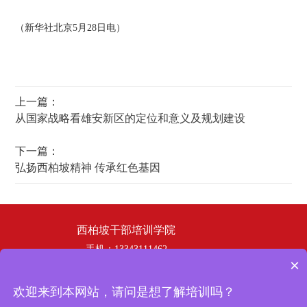
（新华社北京5月28日电）
上一篇：
从国家战略看雄安新区的定位和意义及规划建设
下一篇：
弘扬西柏坡精神 传承红色基因
西柏坡干部培训学院
手机：13343111462
×
电话：19358253669
邮箱：hbhswh1807@163.com
欢迎来到本网站，请问是想了解培训吗？
地址：西柏坡干部培训学院