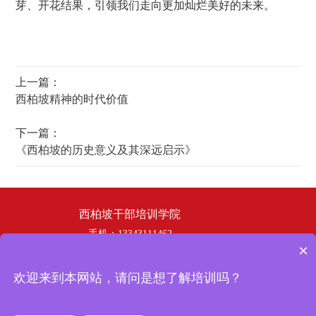
芽、开花结果，引领我们走向更加灿烂美好的未来。
上一篇：
西柏坡精神的时代价值
下一篇：
《西柏坡的历史意义及其深远启示》
西柏坡干部培训学院
手机：13343111462
×
电话：19358253669
邮箱：hbhswh1807@163.com
欢迎来到本网站，请问是想了解培训吗？
地址：西柏坡干部培训学院
冀ICP备
Copyright © 2024 西柏坡干部培训学院 版权所有