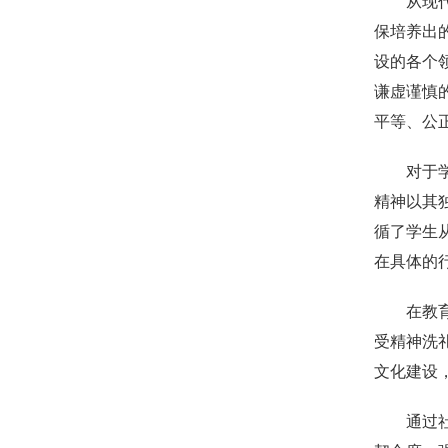
从现
保培养出
设的各个
谦虚谨慎
平等、公
对于
精神以其
循了学生
在具体的
在教
受精神洗
文化建设
通过