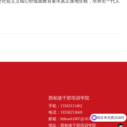
使社会主义核心价值观教育要求真正落地生根，培养出一代又
西柏坡干部培训学院
手机：13343111462
电话：19358253669
现在有优惠活动吗
邮箱：hbhswh1807@163.com
地址：西柏坡干部培训学院