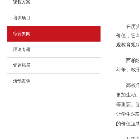
课程方案
培训项目
在历
综合要闻
价值，它
观教育规
理论专题
西柏
党建拓展
斗争、敢
活动案例
高校
更加生动
等重要。
让学生深
的价值追