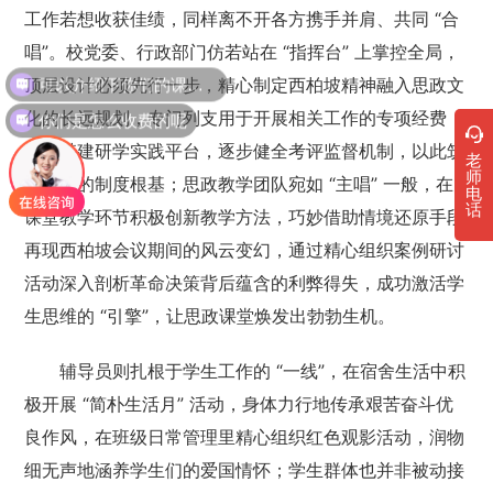
工作若想收获佳绩，同样离不开各方携手并肩、共同 “合
唱”。校党委、行政部门仿若站在 “指挥台” 上掌控全局，
可以介绍下你们的课程吗？
顶层设计必须先行一步，精心制定西柏坡精神融入思政文
你们是怎么收费的呢
化的长远规划，专门列支用于开展相关工作的专项经费，
用心搭建研学实践平台，逐步健全考评监督机制，以此筑
老
师
牢坚实的制度根基；思政教学团队宛如 “主唱” 一般，在
电
话
课堂教学环节积极创新教学方法，巧妙借助情境还原手段
再现西柏坡会议期间的风云变幻，通过精心组织案例研讨
活动深入剖析革命决策背后蕴含的利弊得失，成功激活学
生思维的 “引擎”，让思政课堂焕发出勃勃生机。
辅导员则扎根于学生工作的 “一线”，在宿舍生活中积
极开展 “简朴生活月” 活动，身体力行地传承艰苦奋斗优
良作风，在班级日常管理里精心组织红色观影活动，润物
细无声地涵养学生们的爱国情怀；学生群体也并非被动接