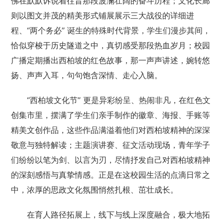
佛在默默诉说着往昔那段波澜壮阔的奋斗历程；文化长廊
则以图文并茂的精美形式铺展展示三大战役的详细进
程、“两个务必” 诞生的特殊时代背景，学生们漫步其间，
恰似穿梭于历史隧道之中，真切感受那段热血岁月；校园
广播定期播出西柏坡的红色故事，那一声声讲述，婉转悠
扬、声声入耳，句句饱含深情、走心入脑。
“西柏坡文化节” 更是异彩纷呈、热闹非凡，在红色文
创集市里，摆满了学生们亲手制作的徽章、海报、手账等
精美文创作品，这些作品满溢着他们对西柏坡精神的深深
敬意与独特解读；主题演讲赛、征文活动现场，青年学子
们纷纷以笔为剑、以言为刃，尽情抒发自己对西柏坡精神
的深刻感悟与真挚情感。正是在这校园生活的点滴日常之
中，浓厚的思政文化氛围悄然扎根、茁壮成长。
在育人路径拓展上，线下与线上深度融合，极大地拓