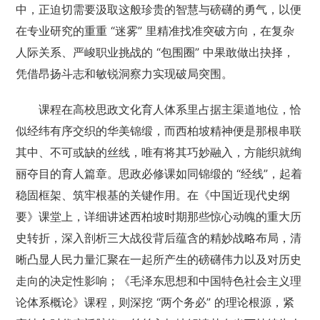
中，正迫切需要汲取这般珍贵的智慧与磅礴的勇气，以便
在专业研究的重重 “迷雾” 里精准找准突破方向，在复杂
人际关系、严峻职业挑战的 “包围圈” 中果敢做出抉择，
凭借昂扬斗志和敏锐洞察力实现破局突围。
课程在高校思政文化育人体系里占据主渠道地位，恰
似经纬有序交织的华美锦缎，而西柏坡精神便是那根串联
其中、不可或缺的丝线，唯有将其巧妙融入，方能织就绚
丽夺目的育人篇章。思政必修课如同锦缎的 “经线”，起着
稳固框架、筑牢根基的关键作用。在《中国近现代史纲
要》课堂上，详细讲述西柏坡时期那些惊心动魄的重大历
史转折，深入剖析三大战役背后蕴含的精妙战略布局，清
晰凸显人民力量汇聚在一起所产生的磅礴伟力以及对历史
走向的决定性影响；《毛泽东思想和中国特色社会主义理
论体系概论》课程，则深挖 “两个务必” 的理论根源，紧