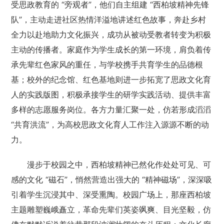
受思政教育的 “旁观者”，他们自主组建 “西柏坡精神先锋
队”，主动走进社区热情洋溢地讲述红色故事，奔赴乡村
全力以赴地助力文化振兴，成功从被动受教者转变为积极
主动的传播者。家庭作为学生成长的第一环境，肩负着传
承先辈红色家风的重任，与学校携手共育学生的品德根
基；校外的纪念馆、红色基地则进一步拓宽了思政文化育
人的实践版图，积极承接学生的研学实践活动、提供丰富
多样的志愿服务岗位。各方力量汇聚一处，仿若形成滔滔
“共育洪流”，为高校思政文化育人工作注入源源不断的动
力。
漫步于校园之中，西柏坡精神已然化作处处可见、可
感的文化 “磁石”，悄然营造出强大的 “精神磁场”，深深吸
引着学生沉浸其中、深受熏陶。校园广场上，那座西柏坡
主题雕塑巍峨矗立，革命先辈们英姿飒爽、目光坚毅，仿