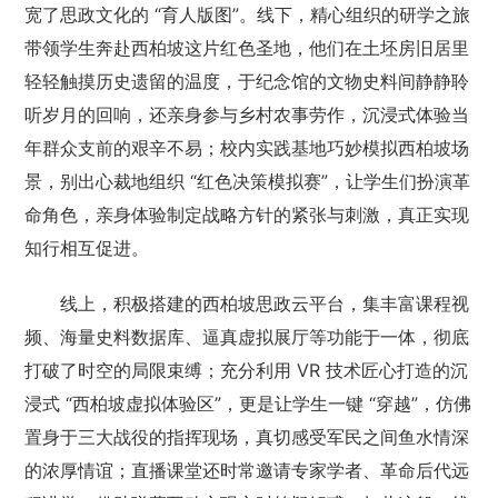
宽了思政文化的 “育人版图”。线下，精心组织的研学之旅
带领学生奔赴西柏坡这片红色圣地，他们在土坯房旧居里
轻轻触摸历史遗留的温度，于纪念馆的文物史料间静静聆
听岁月的回响，还亲身参与乡村农事劳作，沉浸式体验当
年群众支前的艰辛不易；校内实践基地巧妙模拟西柏坡场
景，别出心裁地组织 “红色决策模拟赛”，让学生们扮演革
命角色，亲身体验制定战略方针的紧张与刺激，真正实现
知行相互促进。
线上，积极搭建的西柏坡思政云平台，集丰富课程视
频、海量史料数据库、逼真虚拟展厅等功能于一体，彻底
打破了时空的局限束缚；充分利用 VR 技术匠心打造的沉
浸式 “西柏坡虚拟体验区”，更是让学生一键 “穿越”，仿佛
置身于三大战役的指挥现场，真切感受军民之间鱼水情深
的浓厚情谊；直播课堂还时常邀请专家学者、革命后代远