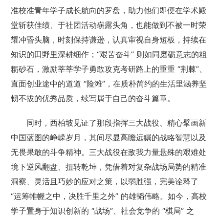
准校准青年学子成长航向的罗盘，助力他们即便在学术殿
堂斩获佳绩、于社团活动崭露头角，也能做到不被一时荣
耀冲昏头脑，时刻保持谦逊，认真审视自身短板，持续在
知识的田野里深耕细作；“艰苦奋斗” 则如同磨砺意志的粗
粝砂石，激励莘莘学子勇敢攻克考研路上的重重 “荆棘”、
直面创业途中的道道 “险滩”，在质朴简约的生活里涵养坚
韧不拔的优秀品质，续写属于自己的奋斗篇章。
同时，西柏坡见证了那段指挥三大战役、精心擘画新
中国蓝图的峥嵘岁月，其间尽显高瞻远瞩的战略智慧以及
无畏果敢的斗争精神。三大战役在敌我力量悬殊的艰难处
境下逆风翻盘、扭转乾坤，凭借着对复杂战场局势的精准
洞察、灵活且巧妙的应对之策，以弱胜强，完美诠释了
“运筹帷幄之中，决胜千里之外” 的雄韬伟略。如今，高校
学子置身于知识创新的 “战场”、社会竞争的 “棋局” 之