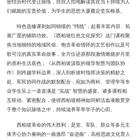
密结合时代变迁脉络，丝丝入扣地解读其在当下持续为人
们赋能的宝贵价值，为学生的思想大厦奠定坚实根基。
特色选修课则如同锦缎的 “纬线”，起着丰富内容、拓
展广度的辅助功效。《西柏坡红色文化探究》这门课程聚
焦当地独特的地域民俗、饱含革命情怀的文艺创作以及可
歌可泣的真实革命故事，全方位还原那段激情燃烧岁月里
的质朴生活底色；《从西柏坡汲取的领导智慧与团队协
作》则跨越学科边界，深入剖析彼时指挥决策的精妙之
处、军民协同作战的默契配合，宛如为商科、管理学等专
业学生呈上一道道满是 “实战” 智慧的盛宴。诸多课程相
互联动、紧密配合，使得西柏坡精神如同鲜活血液般贯穿
于整个知识脉络之中，持续滋养莘莘学子的心田。
西柏坡革命的伟大胜利，是党、军队、群众等多元主
体齐心协力奏响的一曲激昂 “奋进曲”，高校思政文化育人