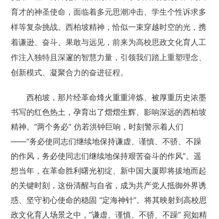
育才的神圣使命，面临着多元思潮冲击、学生个性诉求多
样等复杂挑战。西柏坡精神，恰似一束穿越时空的光，携
着谦逊、奋斗、果敢与远见，前来为高校思政文化育人工
作注入独特且深邃的智慧力量，引领我们踏上重塑理念、
创新模式、凝聚合力的奋进征程。
西柏坡，那片经革命烽火重重淬炼、被厚重历史浓墨
书写的红色热土，孕育出了熠熠生辉、影响深远的西柏坡
精神。“两个务必” 仿若洪钟巨响，时刻警示着人们
——“务必使同志们继续地保持谦虚、谨慎、不骄、不躁
的作风，务必使同志们继续地保持艰苦奋斗的作风”。遥
想当年，在革命胜利曙光初绽、新中国大厦即将拔地而起
的关键时刻，这份清醒与自省，成为共产党人抵御外界诱
惑、坚守初心使命的稳固 “定海神针”。将其映射到高校思
政文化育人场景之中，“谦虚、谨慎、不骄、不躁” 宛如精