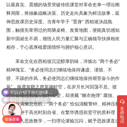
以最真实、震撼的场景突破传统课堂对革命史单一理论阐
释局限，将抽象战略决策、历史走向具象为鲜活故事，延
伸思政课历史深度。当青年学子 “置身” 西柏坡决战氛
围，触摸先辈用过的简陋桌椅、发黄地图，便能真切感知
新中国诞生不易，领悟人民力量汇聚与正确领导抉择相依
相存，于心底厚植爱国情怀与拥护核心意识。
革命文化在西柏坡沉淀醇厚韵味，淬炼出 “两个务必”
精神瑰宝。“务必使同志们继续地保持谦虚、谨慎、不
骄、不躁的作风，务必使同志们继续地保持艰苦奋斗的作
风”，振聋发聩之声穿越时空，在岁月长河回荡不息。彼
可以介绍下你们的课程吗？
时革命曙光初现，胜利在望，却潜藏 “糖衣炮弹” 腐蚀、
你们是怎么收费的呢
骄傲自满懈怠危机，“两个务必” 恰似清醒警钟、精神压舱
老
石。这种于高光时刻自省、在繁华诱惑前坚守的质朴理
师
电
念，融入思政教学，一扫理论灌输沉闷，赋予思政课直击
话