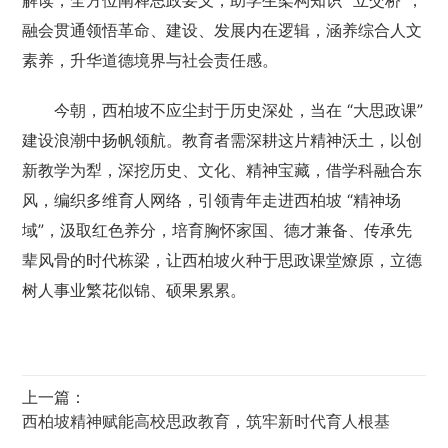
解读，全方位阐释思政要义，助学生架构知识 “立交桥”，
融会贯通领悟革命、建设、发展内在逻辑，涵养综合人文
素养，升华道德境界与社会责任感。
今朝，西柏坡不应尘封于历史深处，当在 “大思政课”
建设浪潮中扬帆领航。教育者需深耕这片精神沃土，以创
新教学为犁，深挖历史、文化、精神宝藏，借学科融合东
风，编织多维育人网络，引领青年走进西柏坡 “精神场
域”，汲取红色养分，培育胸怀家国、德才兼备、传承先
辈风骨的时代栋梁，让西柏坡火种于思政课堂燎原，立德
树人事业繁花似锦、硕果累累。
上一篇：
西柏坡精神赋能高校思政教育，筑牢新时代育人根基