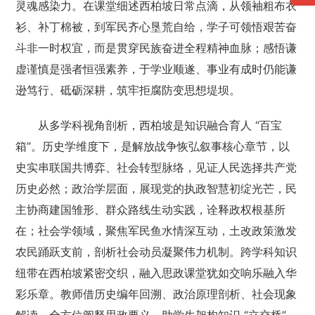
灵魂感染力。在课堂细述西柏坡日常点滴，从领袖粗布衣
衫、补丁棉被，到军民齐心垦荒自给，学子可领悟艰苦奋
斗非一时权宜，而是贯穿民族奋进全程精神血脉；感悟谦
虚谨慎是强者恒强素养，于学业顺遂、事业有成时仍能谦
逊笃行、砥砺深耕，筑牢拒腐防变思想堤坝。
从多学科视角剖析，西柏坡是知识融合育人 “百宝
箱”。历史学维度下，是解放战争恢弘叙事核心章节，以
史实串联国共博弈、社会转型脉络，见证人民选择共产党
历史必然；政治学层面，展现党的执政智慧初绽光芒，民
主协商建国雏形、群众路线生动实践，诠释政权根基所
在；社会学领域，聚焦军民鱼水情深互动，土改政策激发
农民踊跃支前，剖析社会动员凝聚伟力机制。跨学科知识
纽带在西柏坡紧密交织，融入思政课堂犹如交响乐融入华
彩乐章。教师借历史编年回溯、政治原理剖析、社会现象