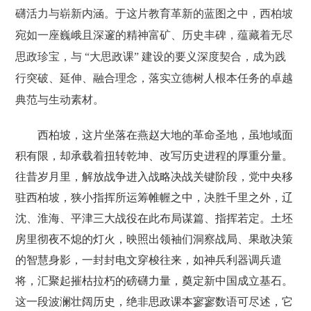
礴活力与崭新内涵。于这片教育革新的蓝图之中，西柏坡
宛如一座巍峨且深邃的精神富矿、历史丰碑，蕴藏着无尽
思政珍宝，与 “大思政课” 建设的要义深度契合，成为践
行突破、延伸、融合理念，落实立德树人根本任务的卓越
典范与生动素材。
西柏坡，这片坐落在燕赵大地的革命圣地，虽地域面
积有限，却承载着扭转乾坤、改写历史进程的厚重分量。
往昔岁月里，解放战争进入战略决战关键阶段，党中央移
驻西柏坡，狭小指挥所运筹帷幄之中，决胜千里之外，辽
沈、淮海、平津三大战役在此布局谋篇、指挥若定。土坯
房里彻夜不熄的灯火，映照出领袖们洞察战局、果敢决策
的智慧身影，一封封电文穿梭往来，如神兵利器调兵遣
将，汇聚起摧枯拉朽的磅礴力量，奠定新中国成立基石。
这一段波澜壮阔历史，绝非思政课本寥寥数语可尽述，它