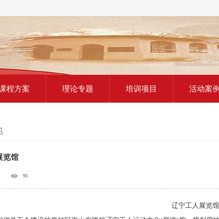
红色教育研学课程
课程方案
理论专题
培训项目
活动案
地
展览馆
95
辽宁工人展览