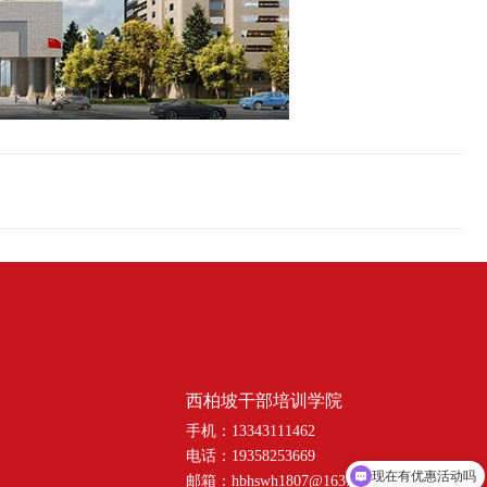
西柏坡干部培训学院
手机：13343111462
电话：19358253669
现在有优惠活动吗
邮箱：hbhswh1807@163.com