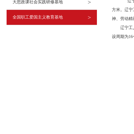
辽宁省
>
大思政课社会实践研修基地
方米。辽宁
>
全国职工爱国主义教育基地
神、劳动精
辽宁工人运
设周期为1