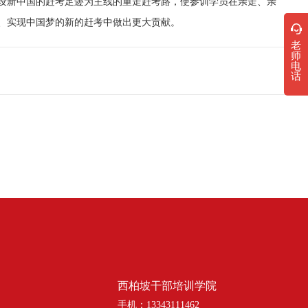
新中国的赶考足迹为主线的重走赶考路，使参训学员在亲走、亲
、实现中国梦的新的赶考中做出更大贡献。
老
师
电
话
西柏坡干部培训学院
手机：13343111462