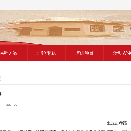
红色教育研学课程
课程方案
理论专题
培训项目
活动案
题
路
258
重走赶考路