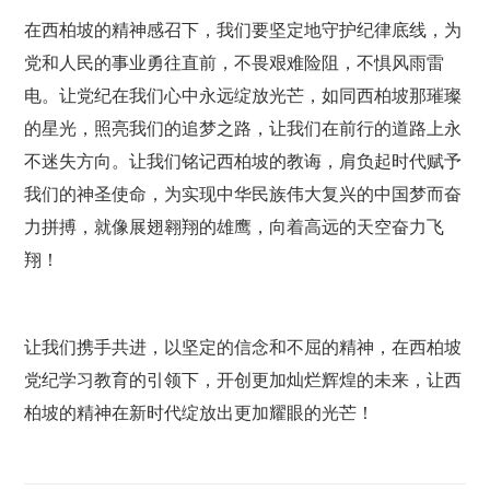
在西柏坡的精神感召下，我们要坚定地守护纪律底线，为
党和人民的事业勇往直前，不畏艰难险阻，不惧风雨雷
电。让党纪在我们心中永远绽放光芒，如同西柏坡那璀璨
的星光，照亮我们的追梦之路，让我们在前行的道路上永
不迷失方向。让我们铭记西柏坡的教诲，肩负起时代赋予
我们的神圣使命，为实现中华民族伟大复兴的中国梦而奋
力拼搏，就像展翅翱翔的雄鹰，向着高远的天空奋力飞
翔！
让我们携手共进，以坚定的信念和不屈的精神，在西柏坡
党纪学习教育的引领下，开创更加灿烂辉煌的未来，让西
柏坡的精神在新时代绽放出更加耀眼的光芒！