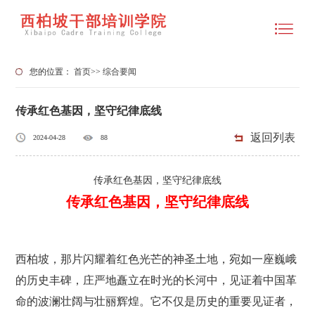
您的位置：
首页
>>
综合要闻
传承红色基因，坚守纪律底线
返回列表
2024-04-28
88
传承红色基因，坚守纪律底线
传承红色基因，坚守纪律底线
西柏坡，那片闪耀着红色光芒的神圣土地，宛如一座巍峨
的历史丰碑，庄严地矗立在时光的长河中，见证着中国革
命的波澜壮阔与壮丽辉煌。它不仅是历史的重要见证者，