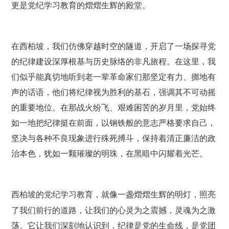
更是党纪学习教育的熠熠生辉的殿堂。
在西柏坡，我们仿佛穿越时空的隧道，开启了一场探寻党
的纪律建设深厚根基与历史脉络的非凡旅程。在这里，我
们似乎能真切地听到老一辈革命家们那坚定有力、掷地有
声的话语，他们将纪律视为胜利的基石，强调其不可动摇
的重要地位。在那战火纷飞、艰难困苦的岁月里，党始终
如一地把纪律挺在前面，以钢铁般的意志严格要求自己，
坚决与各种不良现象进行殊死搏斗，保持着清正廉洁的政
治本色，犹如一颗璀璨的明珠，在黑暗中闪耀着光芒。
西柏坡的
党纪学习教育
，就像一盏熠熠生辉的明灯，照亮
了我们前行的道路，让我们的心灵为之震撼，灵魂为之激
荡。它让我们深刻地认识到，纪律是党的生命线，是党团