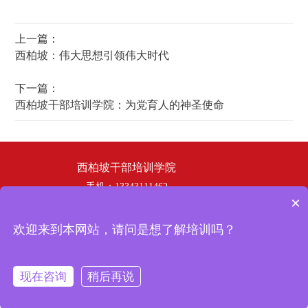
上一篇：
西柏坡：伟大思想引领伟大时代
下一篇：
西柏坡干部培训学院：为党育人的神圣使命
西柏坡干部培训学院
手机：13343111462
×
电话：19358253669
邮箱：hbhswh1807@163.com
欢迎来到本网站，请问是想了解培训吗？
地址：西柏坡干部培训学院
冀ICP备
Copyright © 2024 西柏坡干部培训学院 版权所有
现在咨询
稍后再说
19035902号-3
在线咨询
拨打电话