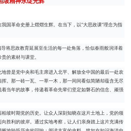
柏坡精神永绽光辉
我国革命史册上熠熠生辉。在当下，以“大思政课”理念为指
倡导将思政教育延展至生活的每一处角落，恰似春雨般润泽着
珍贵的素材与课堂。
此地曾是党中央和毛主席进入北平、解放全中国的最后一处农
指挥。那一砖一瓦、一草一木，那一间间看似简陋却蕴含无尽
说着当年的故事，传递着革命先辈们坚定如磐石的信念、顽强
西柏坡时期党的历史。让众人深刻知晓在这片土地上，党的领
迈向胜利的彼岸。通过实地考察，让人们亲身踏上这片充满传
清晰地聆听历史的回响；阅读丰富的史料，犹如在知识海洋中