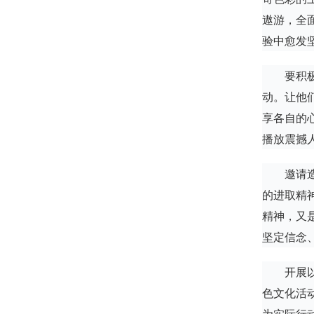
遨游，全
验中愈发
要积
动。让他
享各自的
播放震撼
邀请
的进取精
精神，又
坚定信念
开展
色文化活