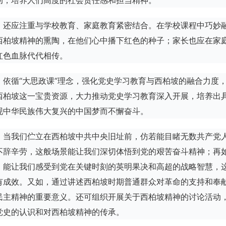
动，培养人们高度的社会责任感和担当精神。
，还应注重与学校教育、家庭教育紧密结合。在学校课程中巧妙
西柏坡精神的熏陶，在他们心中播下红色的种子；家长也应在家
红色血脉代代相传。
，依循“大思政课”理念，强化党史学习教育与西柏坡的融合力度
西柏坡这一宝贵资源，大力推动党史学习教育深入开展，培养出
现中华民族伟大复兴的中国梦而不懈奋斗。
，当我们伫立在西柏坡中共中央旧址前，仿若能目睹无数共产党
不辞辛劳，这般场景能让我们深切体悟到党的艰苦奋斗精神；再
，能让我们感受到党在关键时刻的英明果决和高超的战略智慧，
有成效。又如，通过讲述西柏坡时期普通群众对革命的支持和奉
民主精神的重要意义。还可组织开展关于西柏坡精神的讨论活动
党史的认识和对西柏坡精神的传承。