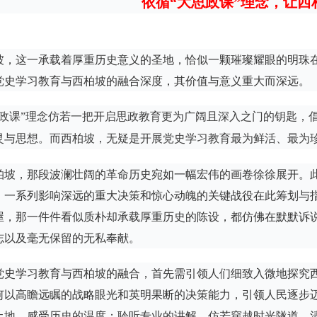
依循“大思政课”理念，让西
坡，这一承载着厚重历史意义的圣地，恰似一颗璀璨耀眼的明珠在
党史学习教育与西柏坡的融合深度，其价值与意义重大而深远。
思政课”理念仿若一把开启思政教育更为广阔且深入之门的钥匙，
灵与思想。而西柏坡，无疑是开展党史学习教育最为鲜活、最为
柏坡，那段波澜壮阔的革命历史宛如一幅宏伟的画卷徐徐展开。
，一系列影响深远的重大决策和惊心动魄的关键战役在此筹划与
屋，那一件件看似质朴却承载厚重历史的陈设，都仿佛在默默诉
志以及毫无保留的无私奉献。
党史学习教育与西柏坡的融合，首先需引领人们细致入微地探究
何以高瞻远瞩的战略眼光和英明果断的决策能力，引领人民逐步
土地，感受历史的温度；聆听专业的讲解，仿若穿越时光隧道，