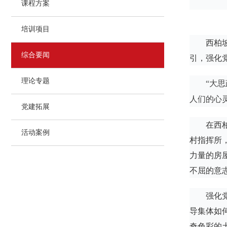
课程方案
培训项目
西柏
综合要闻
引，强化
理论专题
“大
人们的心
党建拓展
在西
活动案例
村指挥所
力量的房
不屈的意
强化
导集体如
奇色彩的