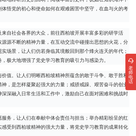
刻体悟党的初心和使命如何在艰难困苦中坚守，在血与火的考
及来自社会各界的大众，前往西柏坡开展丰富多彩的研学活
取源源不断的精神力量，在互动交流中碰撞出思想的火花，分
现实场景，让人们仿若身临其境般回到那个烽火连天的年代；
卷，极大地增强了党史学习教育的吸引力与感染力。
老
师
与价值。让人们明晰西柏坡精神所蕴含的敢于斗争、敢于胜利
电
话
精神，是怎样凝聚起强大的力量；戒骄戒躁、艰苦奋斗的创业
神深深融入日常生活和工作中，激励自己在面对困难和挑战时
愿服务，让人们在奉献中体会责任与担当；举办精彩纷呈的红
实感受到西柏坡精神的强大力量，将党史学习教育的成果转化