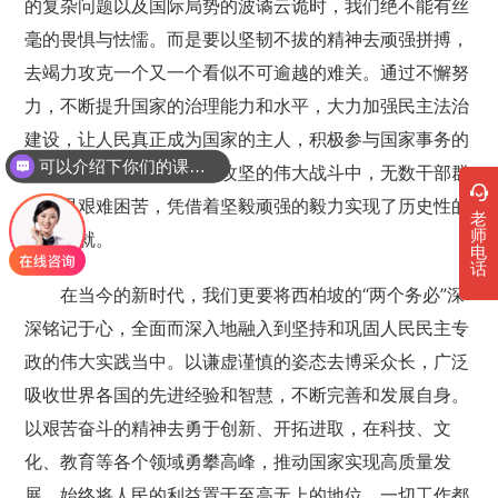
的复杂问题以及国际局势的波谲云诡时，我们绝不能有丝
毫的畏惧与怯懦。而是要以坚韧不拔的精神去顽强拼搏，
去竭力攻克一个又一个看似不可逾越的难关。通过不懈努
力，不断提升国家的治理能力和水平，大力加强民主法治
建设，让人民真正成为国家的主人，积极参与国家事务的
可以介绍下你们的课程吗？
管理和决策。如同在脱贫攻坚的伟大战斗中，无数干部群
众不畏艰难困苦，凭借着坚毅顽强的毅力实现了历史性的
老
师
脱贫成就。
电
话
在当今的新时代，我们更要将西柏坡的“两个务必”深
深铭记于心，全面而深入地融入到坚持和巩固人民民主专
政的伟大实践当中。以谦虚谨慎的姿态去博采众长，广泛
吸收世界各国的先进经验和智慧，不断完善和发展自身。
以艰苦奋斗的精神去勇于创新、开拓进取，在科技、文
化、教育等各个领域勇攀高峰，推动国家实现高质量发
展。始终将人民的利益置于至高无上的地位，一切工作都