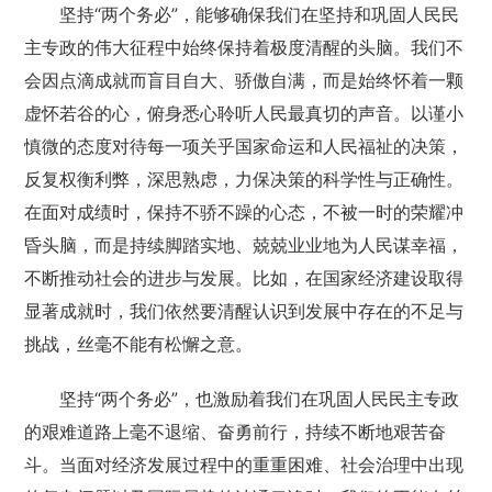
坚持“两个务必”，能够确保我们在坚持和巩固人民民
主专政的伟大征程中始终保持着极度清醒的头脑。我们不
会因点滴成就而盲目自大、骄傲自满，而是始终怀着一颗
虚怀若谷的心，俯身悉心聆听人民最真切的声音。以谨小
慎微的态度对待每一项关乎国家命运和人民福祉的决策，
反复权衡利弊，深思熟虑，力保决策的科学性与正确性。
在面对成绩时，保持不骄不躁的心态，不被一时的荣耀冲
昏头脑，而是持续脚踏实地、兢兢业业地为人民谋幸福，
不断推动社会的进步与发展。比如，在国家经济建设取得
显著成就时，我们依然要清醒认识到发展中存在的不足与
挑战，丝毫不能有松懈之意。
坚持“两个务必”，也激励着我们在巩固人民民主专政
的艰难道路上毫不退缩、奋勇前行，持续不断地艰苦奋
斗。当面对经济发展过程中的重重困难、社会治理中出现