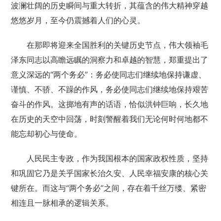
波澜壮阔的历史瞬间与重大转折，其蕴含的伟大精神穿越
悠悠岁月，至今仍震撼着人们的心灵。
在那即将迎来全国胜利的关键历史节点，伟大领袖毛
泽东同志以高瞻远瞩的洞察力和卓越的智慧，郑重提出了
意义深远的“两个务必”：务必使同志们继续地保持谦虚、
谨慎、不骄、不躁的作风，务必使同志们继续地保持艰苦
奋斗的作风。这掷地有声的话语，恰似洪钟巨响，长久地
在历史的天空中回荡，时刻警醒着我们无论何时何地都不
能忘却初心与使命。
人民民主专政，作为我国根本的国家政权性质，坚持
和巩固它乃是关乎国家长治久安、人民幸福安康的核心关
键所在。而这与“两个务必”之间，存在着千丝万缕、紧密
相连且一脉相承的逻辑关系。