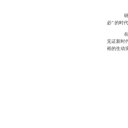
研学
必” 的
在正
见证新时
裕的生动