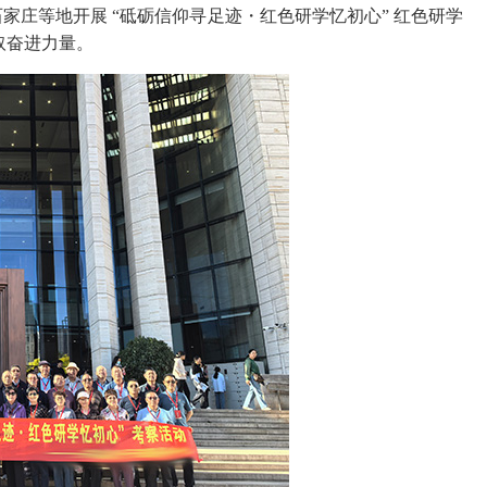
等地开展 “砥砺信仰寻足迹・红色研学忆初心” 红色研学
取奋进力量。