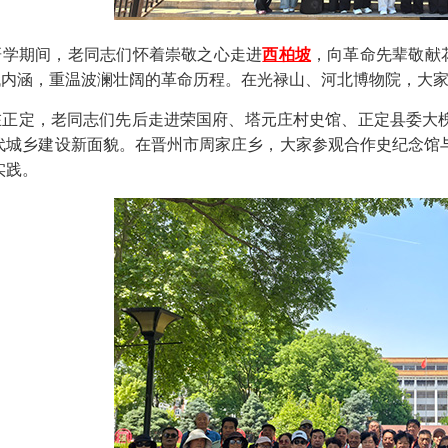
期间，老同志们怀着崇敬之心走进
西柏坡
，向革命先辈敬献
时代内涵，重温波澜壮阔的革命历程。在光禄山、河北博物院，大
定，老同志们先后走进荣国府、塔元庄村史馆、正定县委大槐
代城乡建设新面貌。在晋州市周家庄乡，大家参观合作史纪念馆
实践。