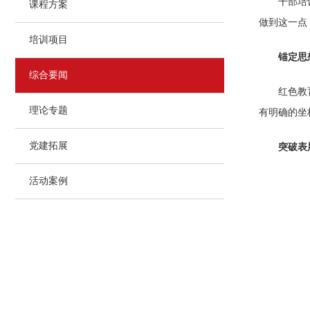
干部培
课程方案
做到这一点
培训项目
锚定思
综合要闻
红色教
理论专题
有明确的坐
党建拓展
突破表
活动案例