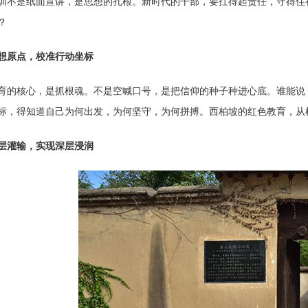
训不是纸面宣讲，是思想的扎根。新时代的干部，要扛得起责任，守得住
？
想原点，校准行动坐标
育的核心，是抓根魂。不是空喊口号，是把信仰的种子种进心底。谁能说
标，得知道自己为何出发，为何坚守，为何拼搏。西柏坡的红色教育，从
层灌输，实现深层浸润