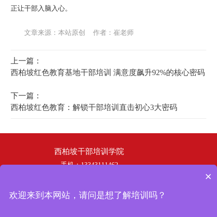
正让干部入脑入心。
文章来源：本站原创 作者：崔老师
上一篇：
西柏坡红色教育基地干部培训 满意度飙升92%的核心密码
下一篇：
西柏坡红色教育：解锁干部培训直击初心3大密码
西柏坡干部培训学院
手机：13343111462
×
电话：19358253669
邮箱：hbhswh1807@163.com
欢迎来到本网站，请问是想了解培训吗？
地址：西柏坡干部培训学院