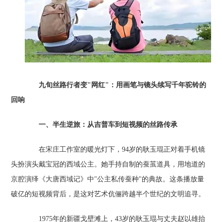
九旬丝路行者变"网红"：用画笔与镜头续写千年驼铃的
回响
一、半生逆旅：从吉普车到短视频的丝路传承
在宋庄工作室的暖光灯下，94岁的耿玉琨正对着手机镜
头扮演头戴宝冠的西域公主。她手持自制的蚕茧道具，用地道的
京腔演绎《大唐西域记》中"公主私传蚕种"的典故。这条播放量
破亿的短视频背后，是这对艺术伉俪跨越半个世纪的文明追寻。
1975年的新疆戈壁滩上，43岁的耿玉琨与丈夫赵以雄抬