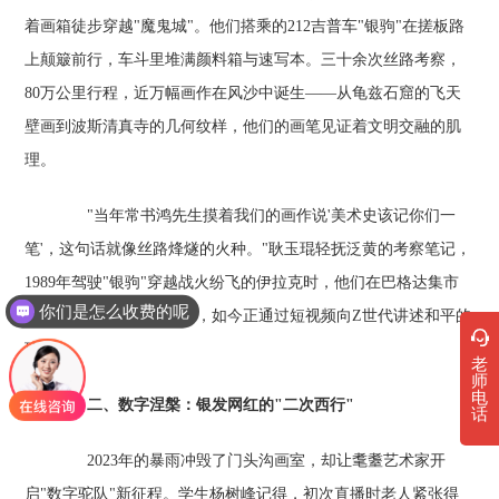
着画箱徒步穿越"魔鬼城"。他们搭乘的212吉普车"银驹"在搓板路
上颠簸前行，车斗里堆满颜料箱与速写本。三十余次丝路考察，
80万公里行程，近万幅画作在风沙中诞生——从龟兹石窟的飞天
壁画到波斯清真寺的几何纹样，他们的画笔见证着文明交融的肌
理。
"当年常书鸿先生摸着我们的画作说'美术史该记你们一
笔'，这句话就像丝路烽燧的火种。"耿玉琨轻抚泛黄的考察笔记，
1989年驾驶"银驹"穿越战火纷飞的伊拉克时，他们在巴格达集市
你们是怎么收费的呢
完成的《千年商队》油画，如今正通过短视频向Z世代讲述和平的
珍贵。
老
师
电
二、数字涅槃：银发网红的"二次西行"
话
2023年的暴雨冲毁了门头沟画室，却让耄耋艺术家开
启"数字驼队"新征程。学生杨树峰记得，初次直播时老人紧张得