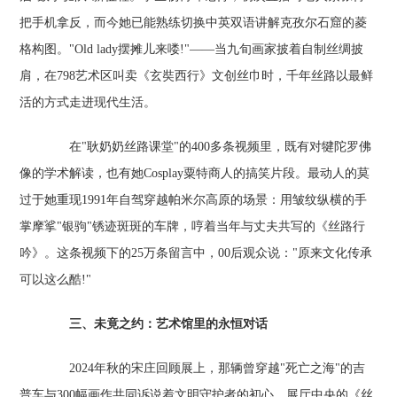
把手机拿反，而今她已能熟练切换中英双语讲解克孜尔石窟的菱
格构图。"Old lady摆摊儿来喽!"——当九旬画家披着自制丝绸披
肩，在798艺术区叫卖《玄奘西行》文创丝巾时，千年丝路以最鲜
活的方式走进现代生活。
在"耿奶奶丝路课堂"的400多条视频里，既有对犍陀罗佛
像的学术解读，也有她Cosplay粟特商人的搞笑片段。最动人的莫
过于她重现1991年自驾穿越帕米尔高原的场景：用皱纹纵横的手
掌摩挲"银驹"锈迹斑斑的车牌，哼着当年与丈夫共写的《丝路行
吟》。这条视频下的25万条留言中，00后观众说："原来文化传承
可以这么酷!"
三、未竟之约：艺术馆里的永恒对话
2024年秋的宋庄回顾展上，那辆曾穿越"死亡之海"的吉
普车与300幅画作共同诉说着文明守护者的初心。展厅中央的《丝