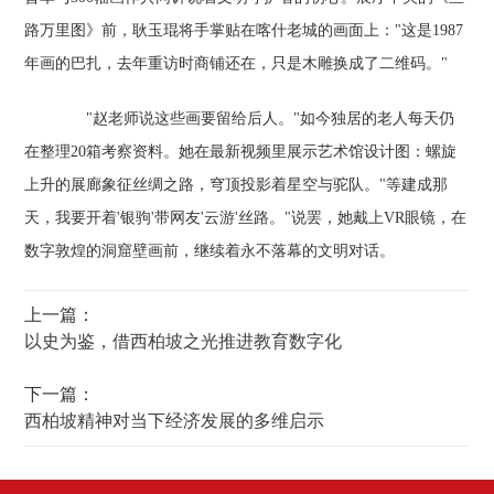
路万里图》前，耿玉琨将手掌贴在喀什老城的画面上："这是1987
年画的巴扎，去年重访时商铺还在，只是木雕换成了二维码。"
"赵老师说这些画要留给后人。"如今独居的老人每天仍
在整理20箱考察资料。她在最新视频里展示艺术馆设计图：螺旋
上升的展廊象征丝绸之路，穹顶投影着星空与驼队。"等建成那
天，我要开着'银驹'带网友'云游'丝路。"说罢，她戴上VR眼镜，在
数字敦煌的洞窟壁画前，继续着永不落幕的文明对话。
上一篇：
以史为鉴，借西柏坡之光推进教育数字化
下一篇：
西柏坡精神对当下经济发展的多维启示