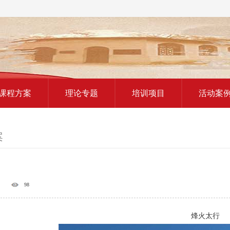
红色教育研学课程
课程方案
理论专题
培训项目
活动案
案
98
烽火太行