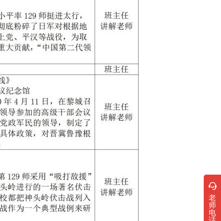
老
师
电
话