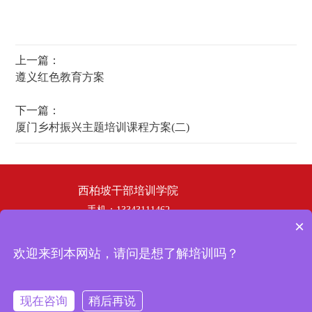
上一篇：
遵义红色教育方案
下一篇：
厦门乡村振兴主题培训课程方案(二)
西柏坡干部培训学院
手机：13343111462
×
电话：19358253669
邮箱：hbhswh1807@163.com
欢迎来到本网站，请问是想了解培训吗？
地址：西柏坡干部培训学院
冀ICP备
Copyright © 2024 西柏坡干部培训学院 版权所有
现在咨询
稍后再说
19035902号-3