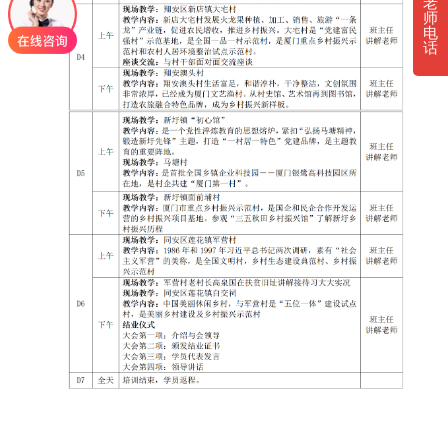
老
师
电
话