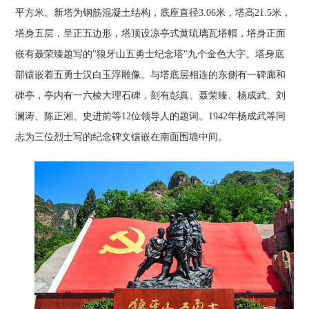
平方米。新塔为钢筋混凝土结构，底座直径3.06米，塔高21.5米，
塔身五层，呈正五边形，塔顶设凉亭式黄琉璃瓦塔帽，塔身正面
嵌有聂荣臻题写的"狼牙山五勇士纪念塔"九个金色大字。塔身底
部镶嵌着五勇士汉白玉浮雕像。与塔底层相连的东侧有一碑廊和
碑亭，亭内有一六棱大理石碑，刻有彭真、聂荣臻、杨成武、刘
澜涛、陈正湘、史进前等12位领导人的题词。1942年杨成武等同
志为三位烈士写的纪念碑文镶嵌在南面围墙中间。