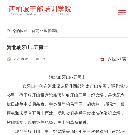
您的位置：
首页
>>
教育基地
河北狼牙山--五勇士
返回列表
2024-01-07
99
河北狼牙山--五勇士
狼牙山坐落在河北保定易县西部的太行山东麓，距县城45
公里，位于狼牙山棋盘陀峰顶的狼牙山五勇士纪念塔，是为纪念
抗日战争中英勇杀敌、舍身跳崖的马宝玉、胡德林、胡福才、葛
振林和宋学义五勇士而建。党和政府先后三次建造修缮纪念塔，
树碑撰文，以缅怀并弘扬五勇士的革命精神。
现存的狼牙山五勇士纪念塔是1986年第三次修建的，占地69