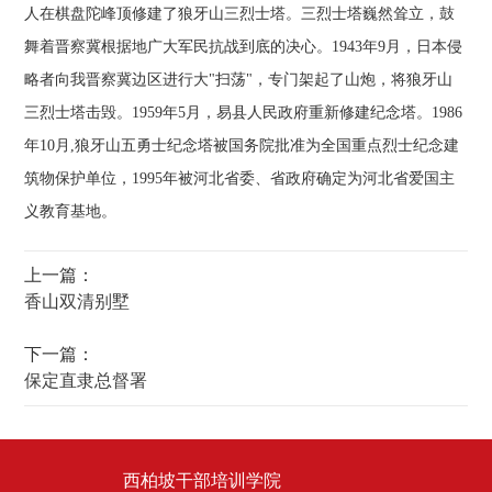
人在棋盘陀峰顶修建了狼牙山三烈士塔。三烈士塔巍然耸立，鼓
舞着晋察冀根据地广大军民抗战到底的决心。1943年9月，日本侵
略者向我晋察冀边区进行大"扫荡"，专门架起了山炮，将狼牙山
三烈士塔击毁。1959年5月，易县人民政府重新修建纪念塔。1986
年10月,狼牙山五勇士纪念塔被国务院批准为全国重点烈士纪念建
筑物保护单位，1995年被河北省委、省政府确定为河北省爱国主
义教育基地。
上一篇：
香山双清别墅
下一篇：
保定直隶总督署
西柏坡干部培训学院