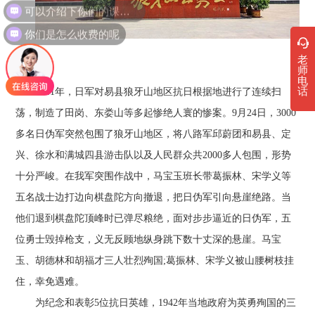
可以介绍下你们的课程吗？
你们是怎么收费的呢
老
师
电
话
1941年，日军对易县狼牙山地区抗日根据地进行了连续扫
荡，制造了田岗、东娄山等多起惨绝人寰的惨案。9月24日，3000
多名日伪军突然包围了狼牙山地区，将八路军邱蔚团和易县、定
兴、徐水和满城四县游击队以及人民群众共2000多人包围，形势
十分严峻。在我军突围作战中，马宝玉班长带葛振林、宋学义等
五名战士边打边向棋盘陀方向撤退，把日伪军引向悬崖绝路。当
他们退到棋盘陀顶峰时已弹尽粮绝，面对步步逼近的日伪军，五
位勇士毁掉枪支，义无反顾地纵身跳下数十丈深的悬崖。马宝
玉、胡德林和胡福才三人壮烈殉国;葛振林、宋学义被山腰树枝挂
住，幸免遇难。
为纪念和表彰5位抗日英雄，1942年当地政府为英勇殉国的三