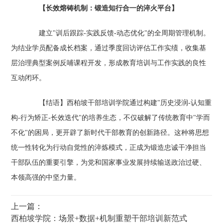
【长效熔铸机制：锻造知行合一的淬火平台】
建立"训后跟踪-实践反馈-动态优化"的全周期管理机制。
为结业学员配备成长档案，通过季度回访评估工作实绩，收集基
层治理典型案例反哺课程开发，形成教育培训与工作实践的良性
互动闭环。
【结语】西柏坡干部培训学院通过构建"历史浸润-认知重
构-行为矫正-长效迭代"的培养生态，不仅破解了传统教育中"学而
不化"的困局，更开辟了新时代干部教育的创新路径。这种将思想
统一性转化为行动自觉性的淬炼模式，正成为锻造忠诚干净担当
干部队伍的重要引擎，为党和国家事业发展持续输送政治过硬、
本领高强的中坚力量。
上一篇：
西柏坡学院：场景+数据+机制重塑干部培训新范式