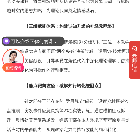
劳动等课程，将西柏坡精神从历史符号转化为具象认知，形成跨
越时空的思想共鸣，为理论认同奠定情感基石。
【三维赋能体系：构建认知升级的神经元网络】
可以介绍下你们的课程吗？
创新推出"理论授课+情景模拟+分组研讨"三位一体教学
模式。特邀党史专家还原"两个务必"决策过程，运用VR技术再现
老
师
解放战争关键战役，引导学员在角色代入中深化理论理解，使抽
电
话
象政策转化为可操作的行动框架。
【痛点靶向攻坚：破解知行转化梗阻点】
针对部分干部存在的"学用脱节"问题，设置乡村振兴沙
盘推演、突发事件应急决策等23项实战训练。通过模拟征地拆
迁、舆情处置等复杂场景，锤炼干部在压力环境下坚守原则与灵
活应对的平衡能力，实现政治定力向执行效能的精准转化。