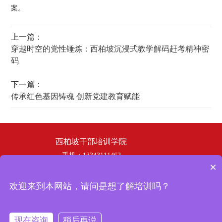
案。
上一篇：
穿越时空的党性锤炼：西柏坡沉浸式教学解码赶考精神密
码
下一篇：
传承红色基因铸魂 创新党建教育赋能
西柏坡干部培训学院
手机：13343111462
×
电话：19358253669
邮箱：hbhswh1807@163.com
欢迎来到本网站，请问是想了解培训吗？
地址：西柏坡干部培训学院
冀ICP备
Copyright © 2024 西柏坡干部培训学院 版权所有
现在咨询
稍后再说