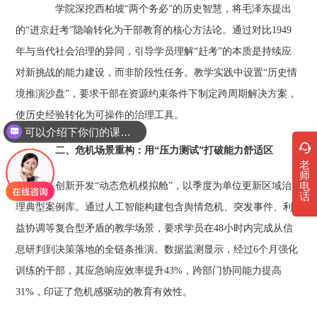
学院深挖西柏坡“两个务必”的历史智慧，将毛泽东提出
的“进京赶考”隐喻转化为干部教育的核心方法论。通过对比1949
年与当代社会治理的异同，引导学员理解“赶考”的本质是持续应
对新挑战的能力建设，而非阶段性任务。教学实践中设置“历史情
境推演沙盘”，要求干部在资源约束条件下制定跨周期解决方案，
使历史经验转化为可操作的治理工具。
可以介绍下你们的课程吗？
二、危机场景重构：用“压力测试”打破能力舒适区
老
师
电
创新开发“动态危机模拟舱”，以季度为单位更新区域治
话
理典型案例库。通过人工智能构建包含舆情危机、突发事件、利
益协调等复合型矛盾的教学场景，要求学员在48小时内完成从信
息研判到决策落地的全链条推演。数据监测显示，经过6个月强化
训练的干部，其应急响应效率提升43%，跨部门协同能力提高
31%，印证了危机感驱动的教育有效性。