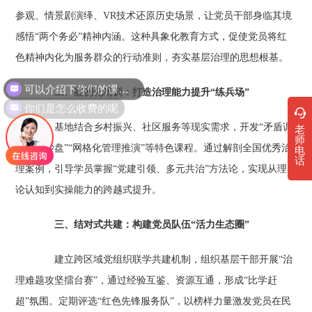
参观、情景剧演绎、VR技术还原历史场景，让党员干部身临其境
感悟“两个务必”精神内涵。这种具象化教育方式，促使党员将红
色精神内化为服务群众的行动准则，夯实基层治理的思想根基。
可以介绍下你们的课程吗？
二、案例化培训：打造治理能力提升“练兵场”‌
你们是怎么收费的呢
基地结合乡村振兴、社区服务等现实需求，开发“矛盾调
老
师
解模拟沙盘”“网格化管理推演”等特色课程。通过解剖全国优秀治
电
话
理案例，引导学员掌握“党建引领、多元共治”方法论，实现从理
论认知到实操能力的跨越式提升。
三、结对式共建：构建党员队伍“活力生态圈”‌
建立跨区域党组织联学共建机制，组织基层干部开展“治
理难题攻坚擂台赛”，通过经验互鉴、资源互通，形成“比学赶
超”氛围。定期评选“红色先锋服务队”，以榜样力量激发党员在民