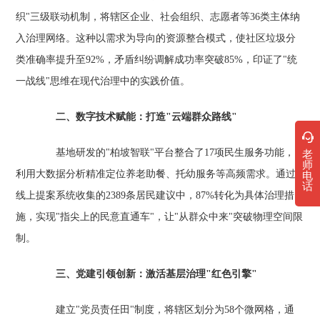
织"三级联动机制，将辖区企业、社会组织、志愿者等36类主体纳
入治理网络。这种以需求为导向的资源整合模式，使社区垃圾分
类准确率提升至92%，矛盾纠纷调解成功率突破85%，印证了"统
一战线"思维在现代治理中的实践价值。
二、数字技术赋能：打造"云端群众路线"
基地研发的"柏坡智联"平台整合了17项民生服务功能，
老
师
利用大数据分析精准定位养老助餐、托幼服务等高频需求。通过
电
话
线上提案系统收集的2389条居民建议中，87%转化为具体治理措
施，实现"指尖上的民意直通车"，让"从群众中来"突破物理空间限
制。
三、党建引领创新：激活基层治理"红色引擎"
建立"党员责任田"制度，将辖区划分为58个微网格，通