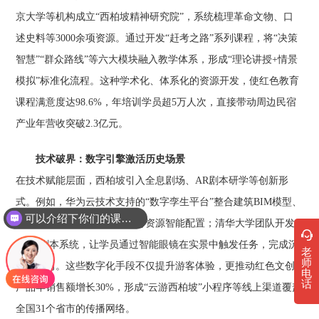
京大学等机构成立“西柏坡精神研究院”，系统梳理革命文物、口
述史料等3000余项资源。通过开发“赶考之路”系列课程，将“决策
智慧”“群众路线”等六大模块融入教学体系，形成“理论讲授+情景
模拟”标准化流程。这种学术化、体系化的资源开发，使红色教育
课程满意度达98.6%，年培训学员超5万人次，直接带动周边民宿
产业年营收突破2.3亿元。
技术破界：数字引擎激活历史场景
在技术赋能层面，西柏坡引入全息剧场、AR剧本研学等创新形
式。例如，华为云技术支持的“数字孪生平台”整合建筑BIM模型、
可以介绍下你们的课程吗？
人流热力图等数据，实现教育资源智能配置；清华大学团队开发
的AR剧本系统，让学员通过智能眼镜在实景中触发任务，完成沉
老
师
浸式学习。这些数字化手段不仅提升游客体验，更推动红色文创
电
话
产品年销售额增长30%，形成“云游西柏坡”小程序等线上渠道覆盖
全国31个省市的传播网络。