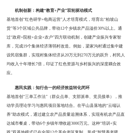
机制创新：构建“教育+产业”双轮驱动模式
基地首创“红色研学+电商运营”人才培育模式，培育出“柏坡山
货”等3个区域公共品牌，带动12个乡镇农产品溢价30%以上。通
过“政府+院校+企业+农户”四方联动机制，创建产业振兴专家智
库，完成19个集体经济薄弱村改造。例如，梁家沟村通过集中建
设民宿集群，实现村集体经济从20万元到270万元的跃升，村民人
均收入十年增长7倍，印证了红色资源与乡村振兴的深度耦合效
应。
惠民实践：知行合一的经济效益转化闭环
基地首创“三单工作法”（群众点单、支部派单、党员接单），推
动学员理论学习与惠民项目落地结合。在平山县落地的“云端认
养”助农模式，通过建立农产品质量追溯体系，实现有机农产品直
达城市餐桌，带动6个乡镇年增收超3000万元。这种“培训+实
践”双基地模式已在全国12个革命老区复制，形成“智慧养老驿