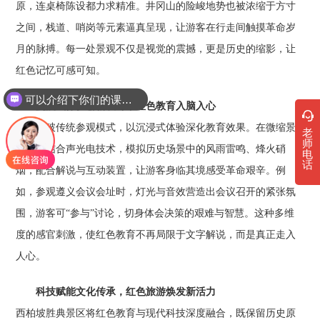
原，连桌椅陈设都力求精准。井冈山的险峻地势也被浓缩于方寸
之间，栈道、哨岗等元素逼真呈现，让游客在行走间触摸革命岁
月的脉搏。每一处景观不仅是视觉的震撼，更是历史的缩影，让
红色记忆可感可知。
可以介绍下你们的课程吗？
沉浸式体验创新设计，红色教育入脑入心
景区突破传统参观模式，以沉浸式体验深化教育效果。在微缩景
老
师
观区，结合声光电技术，模拟历史场景中的风雨雷鸣、烽火硝
电
话
烟，配合解说与互动装置，让游客身临其境感受革命艰辛。例
如，参观遵义会议会址时，灯光与音效营造出会议召开的紧张氛
围，游客可“参与”讨论，切身体会决策的艰难与智慧。这种多维
度的感官刺激，使红色教育不再局限于文字解说，而是真正走入
人心。
科技赋能文化传承，红色旅游焕发新活力
西柏坡胜典景区将红色教育与现代科技深度融合，既保留历史原