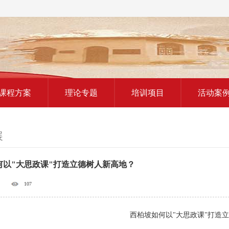
红色教育研学课程
课程方案
理论专题
培训项目
活动案
展
何以"大思政课"打造立德树人新高地？
107
西柏坡如何以"大思政课"打造