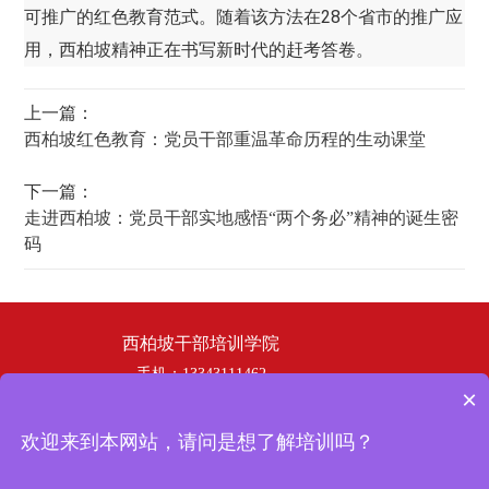
可推广的红色教育范式。随着该方法在28个省市的推广应
用，西柏坡精神正在书写新时代的赶考答卷。
上一篇：
西柏坡红色教育：党员干部重温革命历程的生动课堂
下一篇：
走进西柏坡：党员干部实地感悟“两个务必”精神的诞生密
码
西柏坡干部培训学院
手机：13343111462
×
电话：19358253669
邮箱：hbhswh1807@163.com
欢迎来到本网站，请问是想了解培训吗？
地址：西柏坡干部培训学院