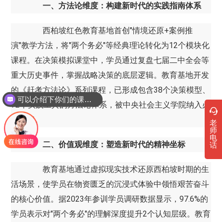
一、方法论维度：构建新时代的实践指南体系
西柏坡红色教育基地首创"情境还原+案例推
演"教学方法，将"两个务必"等经典理论转化为12个模块化
课程。在决策模拟课堂中，学员通过复盘七届二中全会等
重大历史事件，掌握战略决策的底层逻辑。教育基地开发
的《赶考方法论》系列课程，已形成包含38个决策模型、
可以介绍下你们的课程吗？
72个实践工具的方法论体系，被中央社会主义学院纳入必
修课程。
老
师
电
二、价值观维度：塑造新时代的精神坐标
话
教育基地通过虚拟现实技术还原西柏坡时期的生
活场景，使学员在物资匮乏的沉浸式体验中领悟艰苦奋斗
的核心价值。据2023年参训学员调研数据显示，97.6%的
学员表示对"两个务必"的理解深度提升2个认知层级。教育