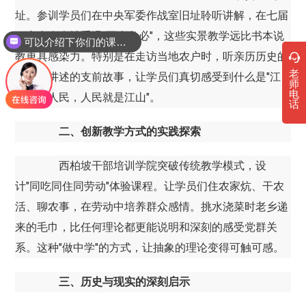
址。参训学员们在中央军委作战室旧址聆听讲解，在七届
二中全会会址重温"两个务必"，这些实景教学远比书本说
可以介绍下你们的课程吗？
教更具感染力。特别是在走访当地农户时，听亲历历史的
老
老人们讲述的支前故事，让学员们真切感受到什么是"江
师
电
山就是人民，人民就是江山"。
话
二、创新教学方式的实践探索
西柏坡干部培训学院突破传统教学模式，设
计"同吃同住同劳动"体验课程。让学员们住农家炕、干农
活、聊农事，在劳动中培养群众感情。挑水浇菜时老乡递
来的毛巾，比任何理论都更能说明和深刻的感受党群关
系。这种"做中学"的方式，让抽象的理论变得可触可感。
三、历史与现实的深刻启示