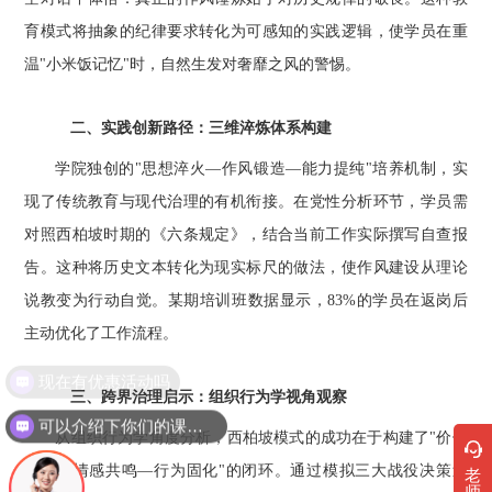
育模式将抽象的纪律要求转化为可感知的实践逻辑，使学员在重
温"小米饭记忆"时，自然生发对奢靡之风的警惕。
二、实践创新路径：三维淬炼体系构建
学院独创的"思想淬火—作风锻造—能力提纯"培养机制，实
现了传统教育与现代治理的有机衔接。在党性分析环节，学员需
对照西柏坡时期的《六条规定》，结合当前工作实际撰写自查报
告。这种将历史文本转化为现实标尺的做法，使作风建设从理论
说教变为行动自觉。某期培训班数据显示，83%的学员在返岗后
主动优化了工作流程。
现在有优惠活动吗
三、跨界治理启示：组织行为学视角观察
可以介绍下你们的课程吗？
从组织行为学角度分析，西柏坡模式的成功在于构建了"价值
认同—情感共鸣—行为固化"的闭环。通过模拟三大战役决策过
老
师