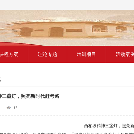
红色教育研学课程
课程方案
理论专题
培训项目
活动案
展
神三盏灯，照亮新时代赶考路
87
西柏坡精神三盏灯，照亮