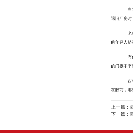
当年指
退旧厂房时
老师傅
的年轻人挤
有位在
的门板不平
西柏坡
在眼前，那
上一篇：
下一篇：