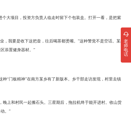
进个大项目，投资方负责人临走时留下个包装盒。打开一看，是把紫
老
业，我要是收下这把壶，往后喝茶都烫嘴。”这种警觉不是空话。某地
师
电
区添置健身器材。”
话
种“门板精神”在南方某乡有了新版本。乡干部走访发现，村里去镇
晚上和村民一起搬石头。三星期后，拖拉机终于能开进村。收山货
动。”