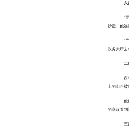
头
“两个
砂壶。他连
“当时
政务大厅去
二
西柏坡
上的山路被
他们没
的商贩看到
三