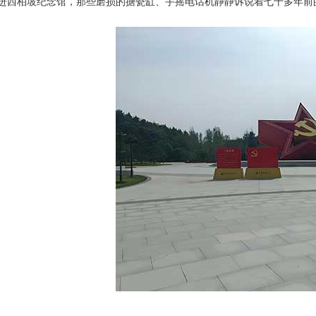
柏坡纪念馆，那些磨损的搪瓷缸、手摇电话机静静诉说着七十多年前的