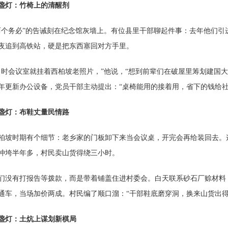
盏灯：竹椅上的清醒剂
务必”的告诫刻在纪念馆灰墙上。有位县里干部聊起件事：去年他们引
夜追到高铁站，硬是把东西塞回对方手里。
会议室就挂着西柏坡老照片，”他说，“想到前辈们在破屋里筹划建国大
年更新办公设备，党员干部主动提出：“桌椅能用的接着用，省下的钱给社
盏灯：布鞋丈量民情路
时期有个细节：老乡家的门板卸下来当会议桌，开完会再给装回去。这
冲垮半年多，村民卖山货得绕三小时。
有打报告等拨款，而是带着铺盖住进村委会。白天联系砂石厂赊材料，
通车，当场加价两成。村民编了顺口溜：“干部鞋底磨穿洞，换来山货出得
盏灯：土炕上谋划新棋局