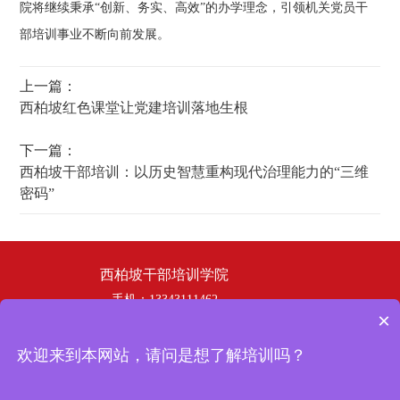
院将继续秉承“创新、务实、高效”的办学理念，引领机关党员干
部培训事业不断向前发展。
上一篇：
西柏坡红色课堂让党建培训落地生根
下一篇：
西柏坡干部培训：以历史智慧重构现代治理能力的“三维
密码”
西柏坡干部培训学院
手机：13343111462
×
电话：19358253669
邮箱：hbhswh1807@163.com
欢迎来到本网站，请问是想了解培训吗？
地址：西柏坡干部培训学院