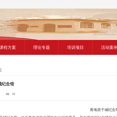
红色教育研学课程
课程方案
理论专题
培训项目
活动案
地
城纪念馆
94
青海原子城纪念