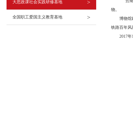
云南铁
>
大思政课社会实践研修基地
物。
>
全国职工爱国主义教育基地
博物馆建筑
铁路百年风
2017年