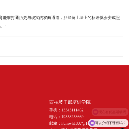
能够打通历史与现实的双向通道，那些黄土墙上的标语就会变成照
。"
西柏坡干部培训学院
手机：13343111462
电话：19358253669
可以介绍下课程吗？
邮箱：hbhswh1807@163.com