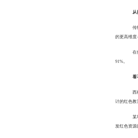
从
传统红
的更高维度
在保持
91%。
看
西柏坡
计的红色教
某地组
发红色资源