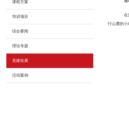
当
课程方案
在河北
培训项目
行山麓的小
综合要闻
理论专题
党建拓展
活动案例