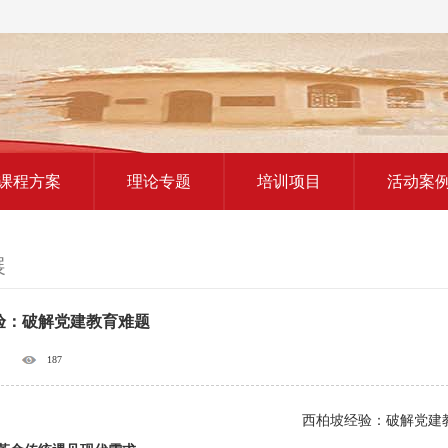
红色教育研学课程
课程方案
理论专题
培训项目
活动案
展
验：破解党建教育难题
187
西柏坡经验：破解党建