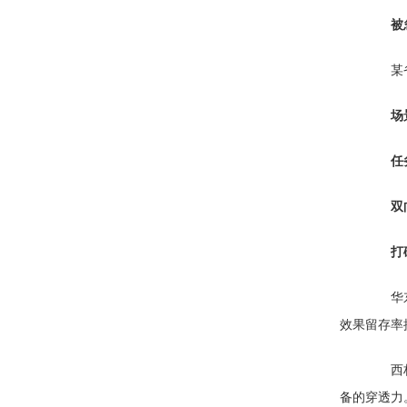
被
某省级
场
任
双
打
华东地
效果留存率
西柏坡
备的穿透力