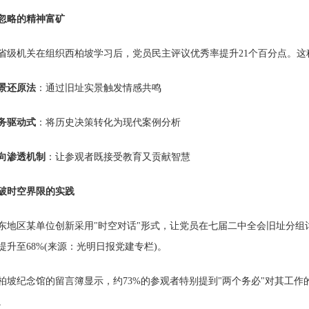
忽略的精神富矿
机关在组织西柏坡学习后，党员民主评议优秀率提升21个百分点。这
景还原法
：通过旧址实景触发情感共鸣
务驱动式
：将历史决策转化为现代案例分析
向渗透机制
：让参观者既接受教育又贡献智慧
破时空界限的实践
区某单位创新采用"时空对话"形式，让党员在七届二中全会旧址分组
提升至68%(来源：光明日报党建专栏)。
纪念馆的留言簿显示，约73%的参观者特别提到"两个务必"对其工作
。