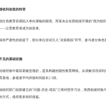
接收到创造的转变
色教育容易陷入单向灌输的困境。而某央企在西柏坡开展的"我为组织献
——让受教育者成为创造者。
严肃性的前提下，部分单位尝试引入"决策模拟"环节。参与者分角色
不见的基础设施
经验中最容易被忽视的，是其构建的隐性教育网络。从讲解员培训到展
育基地，参观者平均停留时间延长2.3倍。
织部门创新建立的"问题-历史-现实"三维对照学习法，将西柏坡经验与
的方式，值得更多组织借鉴。