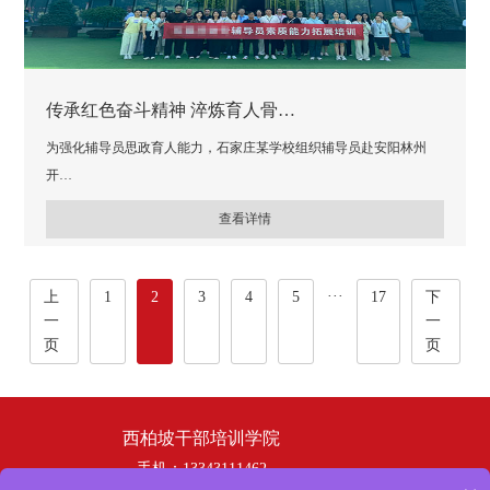
传承红色奋斗精神 淬炼育人骨…
为强化辅导员思政育人能力，石家庄某学校组织辅导员赴安阳林州
开…
查看详情
···
上
1
2
3
4
5
17
下
一
一
页
页
西柏坡干部培训学院
手机：13343111462