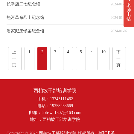
长辛店二七纪念馆
2024-01-08
老
师
电
热河革命烈士纪念馆
2024-01-07
话
潘家戴庄惨案纪念馆
2024-01-07
···
上
1
2
3
4
5
10
下
一
一
页
页
西柏坡干部培训学院
手机：13343111462
电话：19358253669
邮箱：hbhswh1807@163.com
地址：西柏坡干部培训学院
冀ICP备
Copyright © 2024 西柏坡干部培训学院 版权所有