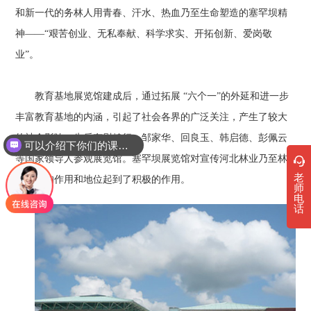
和新一代的务林人用青春、汗水、热血乃至生命塑造的塞罕坝精
神——“艰苦创业、无私奉献、科学求实、开拓创新、爱岗敬
业”。
教育基地展览馆建成后，通过拓展 “六个一”的外延和进一步
丰富教育基地的内涵，引起了社会各界的广泛关注，产生了较大
的社会影响。先后有尉健行、邹家华、回良玉、韩启德、彭佩云
可以介绍下你们的课程吗？
等国家领导人参观展览馆。塞罕坝展览馆对宣传河北林业乃至林
老
业行业的作用和地位起到了积极的作用。
师
电
话