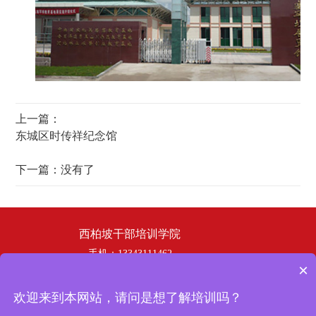
上一篇：
东城区时传祥纪念馆
下一篇：没有了
西柏坡干部培训学院
手机：13343111462
×
电话：19358253669
邮箱：hbhswh1807@163.com
欢迎来到本网站，请问是想了解培训吗？
地址：西柏坡干部培训学院