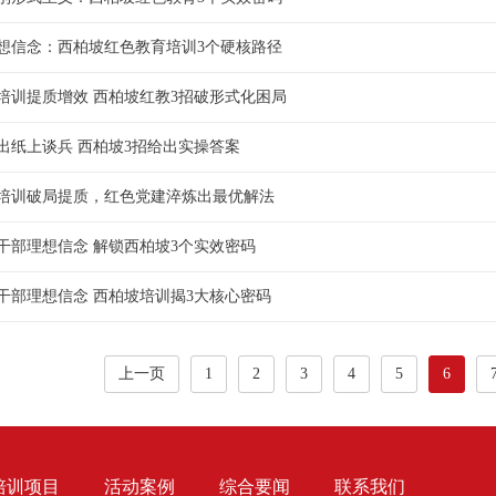
想信念：西柏坡红色教育培训3个硬核路径
培训提质增效 西柏坡红教3招破形式化困局
出纸上谈兵 西柏坡3招给出实操答案
培训破局提质，红色党建淬炼出最优解法
干部理想信念 解锁西柏坡3个实效密码
干部理想信念 西柏坡培训揭3大核心密码
上一页
1
2
3
4
5
6
培训项目
活动案例
综合要闻
联系我们