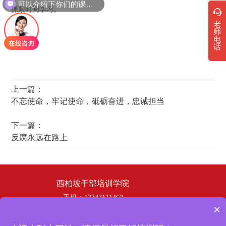
可以介绍下你们的课程吗？
抓紧时间学习。
老
师
电
话
上一篇：
不忘使命，牢记使命，砥砺奋进，忠诚担当
下一篇：
反腐永远在路上
西柏坡干部培训学院
手机：13343111462
×
电话：19358253669
邮箱：hbhswh1807@163.com