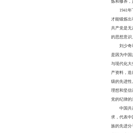
炼和修养，
1941年
才能锻炼出
共产党是无
的思想意识
刘少奇和任
是因为中国
与现代化大
产资料，造
级的先进性
理想和坚信
党的纪律的
中国共产党
求，代表中
族的先进分