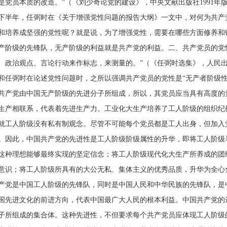
是党员本质的改造。”（《刘少奇论党的建设》，中央文献出版社1991年版，
下半年，任弼时在《关于增强党性问题的报告大纲》一文中，对何为共产
和培养成坚强的党性呢？就是说，为了增强党性，需要在哪些方面修养和
产阶级的先锋队，无产阶级的利益就是共产党的利益。二、共产党员的党
、政治观点、言论行动来作标志，来测量的。”（《任弼时选集》，人民出版社
弼时在论述党性问题时，之所以强调共产党员的党性是“无产者阶级性最
共产党由中国无产阶级的先进分子所组成，所以，其党员应当具有高度的
生产相联系，代表着先进生产力。工业化大生产培养了工人阶级的组织纪
就工人阶级没有私有制观念。尽管不可能每个党员都是工人出身，但加入
。因此，中国共产党的先进性是工人阶级阶级属性的升华，即将工人阶级
这种理想能够最终实现的坚定信念；将工人阶级现代化大生产所养成的团
意识；将工人阶级所具有的大公无私、集体主义的优秀品质，升华为全心
是中国工人阶级的先锋队，同时是中国人民和中华民族的先锋队，是中
国先进文化的前进方向，代表中国最广大人民的根本利益。中国共产党的
子所组成的集合体。这种先进性，不但要求每个共产党员应体现工人阶级