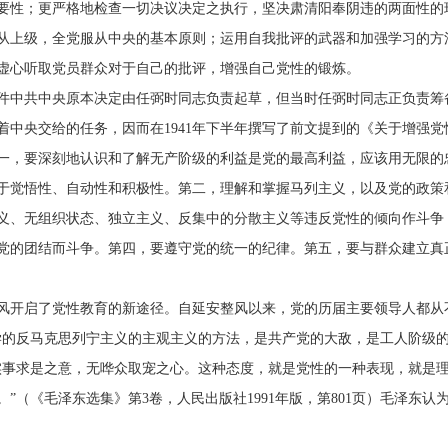
要性；更严格地检查一切决议决定之执行，坚决肃清阳奉阴违的两面性的
从上级，全党服从中央的基本原则；运用自我批评的武器和加强学习的方
虚心听取党员群众对于自己的批评，增强自己党性的锻炼。
共中央原本决定由任弼时同志负责起草，但当时任弼时同志正负责筹备
着中央交给的任务，因而在1941年下半年撰写了前文提到的《关于增强
一，要深刻地认识和了解无产阶级的利益是党的最高利益，应该用无限的
于觉悟性、自动性和积极性。第二，理解和掌握马列主义，以及党的政策
义、无组织状态、独立主义、反集中的分散主义等违反党性的倾向作斗争
党的团结而斗争。第四，要遵守党的统一的纪律。第五，要与群众建立真正的
启了党性教育的新途径。自延安整风以来，党的历届主要领导人都从不
学的反马克思列宁主义的主观主义的方法，是共产党的大敌，是工人阶级
实事求是之意，无哗众取宠之心。这种态度，就是党性的一种表现，就是
。”（《毛泽东选集》第3卷，人民出版社1991年版，第801页）毛泽