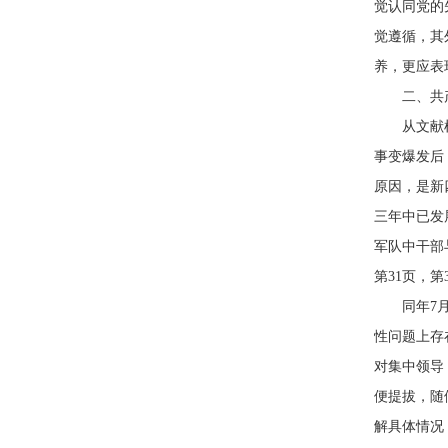
觉认同党的
觉遵循，其
养，更应表
二、共产
从文献梳理
事变爆发后
原因，是新
三年中已发
军队中干部
第31页，
同年7月1
性问题上存
对集中领导
便提拔，随
解具体情况