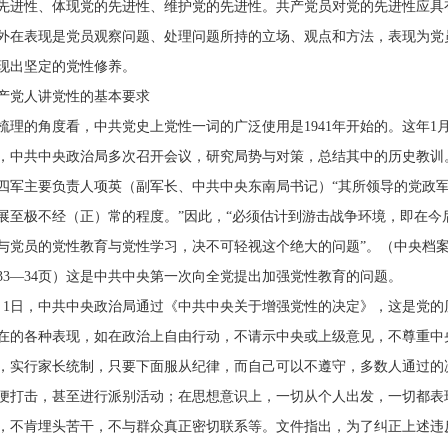
先进性、体现党的先进性、维护党的先进性。共产党员对党的先进性应具
外在表现是党员观察问题、处理问题所持的立场、观点和方法，表现为党
现出坚定的党性修养。
党人讲党性的基本要求
的角度看，中共党史上党性一词的广泛使用是1941年开始的。这年1
，中共中央政治局多次召开会议，研究局势与对策，总结其中的历史教训
四军主要负责人项英（副军长、中共中央东南局书记）“其所领导的党政
展至极不经（正）常的程度。”因此，“必须估计到游击战争环境，即在
与党员的党性教育与党性学习，决不可轻视这个绝大的问题”。（中央档案馆
第33—34页）这是中共中央第一次向全党提出加强党性教育的问题。
日，中共中央政治局通过《中共中央关于增强党性的决定》，这是党的
在的各种表现，如在政治上自由行动，不请示中央或上级意见，不尊重中
，实行家长统制，只要下面服从纪律，而自己可以不遵守，多数人通过的
便打击，甚至进行派别活动；在思想意识上，一切从个人出发，一切都表
，不肯埋头苦干，不与群众真正密切联系等。文件指出，为了纠正上述违