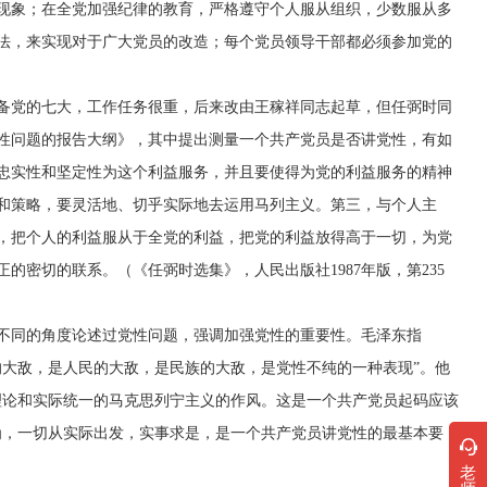
现象；在全党加强纪律的教育，严格遵守个人服从组织，少数服从多
法，来实现对于广大党员的改造；每个党员领导干部都必须参加党的
党的七大，工作任务很重，后来改由王稼祥同志起草，但任弼时同
党性问题的报告大纲》，其中提出测量一个共产党员是否讲党性，有如
忠实性和坚定性为这个利益服务，并且要使得为党的利益服务的精神
和策略，要灵活地、切乎实际地去运用马列主义。第三，与个人主
，把个人的利益服从于全党的利益，把党的利益放得高于一切，为党
密切的联系。（《任弼时选集》，人民出版社1987年版，第235
同的角度论述过党性问题，强调加强党性的重要性。毛泽东指
的大敌，是人民的大敌，是民族的大敌，是党性不纯的一种表现”。他
理论和实际统一的马克思列宁主义的作风。这是一个共产党员起码应该
东认为，一切从实际出发，实事求是，是一个共产党员讲党性的最基本要
老