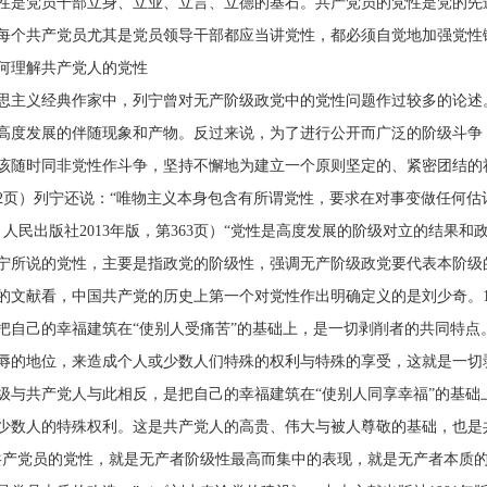
党员干部立身、立业、立言、立德的基石。共产党员的党性是党的先进
每个共产党员尤其是党员领导干部都应当讲党性，都必须自觉地加强党性
理解共产党人的党性
义经典作家中，列宁曾对无产阶级政党中的党性问题作过较多的论述。
高度发展的伴随现象和产物。反过来说，为了进行公开而广泛的阶级斗争
该随时同非党性作斗争，坚持不懈地为建立一个原则坚定的、紧密团结的社
72页）列宁还说：“唯物主义本身包含有所谓党性，要求在对事变做任何
人民出版社2013年版，第363页）“党性是高度发展的阶级对立的结果和政
宁所说的党性，主要是指政党的阶级性，强调无产阶级政党要代表本阶级
献看，中国共产党的历史上第一个对党性作出明确定义的是刘少奇。194
把自己的幸福建筑在“使别人受痛苦”的基础上，是一切剥削者的共同特
辱的地位，来造成个人或少数人们特殊的权利与特殊的享受，这就是一切剥削
级与共产党人与此相反，是把自己的幸福建筑在“使别人同享幸福”的基
少数人的特殊权利。这是共产党人的高贵、伟大与被人尊敬的基础，也是
共产党员的党性，就是无产者阶级性最高而集中的表现，就是无产者本质