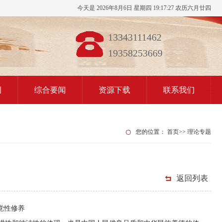
今天是 2026年8月6日 星期四 19:17:28 农历六月廿四
13343111462
19358253669
例
综合要闻
资源下载
联系我们
您的位置：
首页
>>
理论专题
返回列表
党性修养