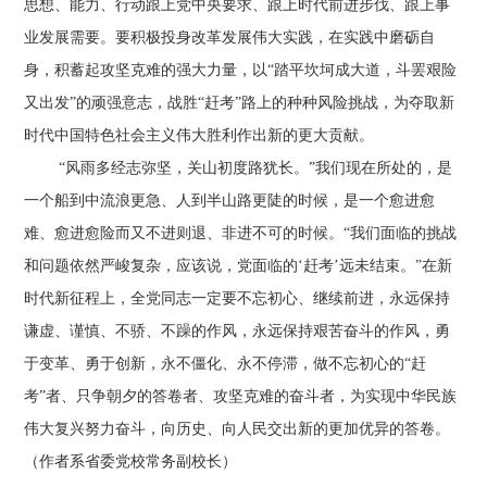
思想、能力、行动跟上党中央要求、跟上时代前进步伐、跟上事
业发展需要。要积极投身改革发展伟大实践，在实践中磨砺自
身，积蓄起攻坚克难的强大力量，以“踏平坎坷成大道，斗罢艰险
又出发”的顽强意志，战胜“赶考”路上的种种风险挑战，为夺取新
时代中国特色社会主义伟大胜利作出新的更大贡献。
“风雨多经志弥坚，关山初度路犹长。”我们现在所处的，是
一个船到中流浪更急、人到半山路更陡的时候，是一个愈进愈
难、愈进愈险而又不进则退、非进不可的时候。“我们面临的挑战
和问题依然严峻复杂，应该说，党面临的‘赶考’远未结束。”在新
时代新征程上，全党同志一定要不忘初心、继续前进，永远保持
谦虚、谨慎、不骄、不躁的作风，永远保持艰苦奋斗的作风，勇
于变革、勇于创新，永不僵化、永不停滞，做不忘初心的“赶
考”者、只争朝夕的答卷者、攻坚克难的奋斗者，为实现中华民族
伟大复兴努力奋斗，向历史、向人民交出新的更加优异的答卷。
（作者系省委党校常务副校长）