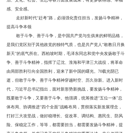
治、文化、社会、生态等各方面发展成果，有更多获得感、幸福
感、安全感。
走好新时代“赶考”路，必须强化责任担当，发扬斗争精神，
提高斗争本领
敢于斗争、善于斗争，是中国共产党与生俱来的鲜明品格，
是我们党区别于其他政党的独特气质，也是共产党人“敢教日月换
新天”的底气所在。西柏坡时期，毛泽东同志和党中央发扬敢于斗
争、善于斗争精神，指挥了辽沈、淮海和平津三大战役，将革命
由局部胜利引向全国胜利，迎来了新中国的曙光。70载光阴已
逝，但敢于斗争、善于斗争精神穿越时空、历久弥新。进入新时
代，习近平总书记指出，面对新形势新挑战，要发扬斗争精神，
既要敢于斗争，又要善于斗争。他强调，统筹推进“五位一体”总
体布局、协调推进“四个全面”战略布局，贯彻落实新发展理念，
打好三大攻坚战，做好稳增长、促改革、调结构、惠民生、防风
险、保稳定工作，等等，都需要担当，都需要发扬斗争精神，提