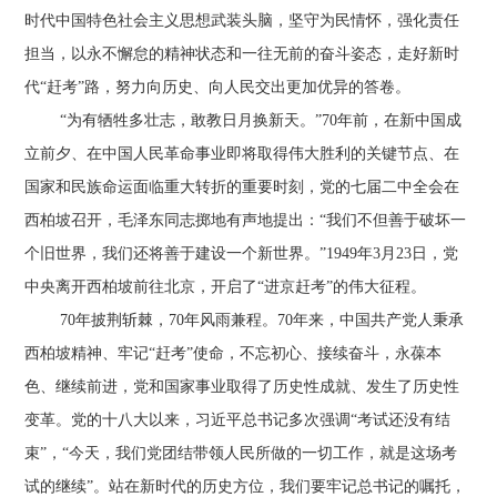
时代中国特色社会主义思想武装头脑，坚守为民情怀，强化责任
担当，以永不懈怠的精神状态和一往无前的奋斗姿态，走好新时
代“赶考”路，努力向历史、向人民交出更加优异的答卷。
“为有牺牲多壮志，敢教日月换新天。”70年前，在新中国成
立前夕、在中国人民革命事业即将取得伟大胜利的关键节点、在
国家和民族命运面临重大转折的重要时刻，党的七届二中全会在
西柏坡召开，毛泽东同志掷地有声地提出：“我们不但善于破坏一
个旧世界，我们还将善于建设一个新世界。”1949年3月23日，党
中央离开西柏坡前往北京，开启了“进京赶考”的伟大征程。
70年披荆斩棘，70年风雨兼程。70年来，中国共产党人秉承
西柏坡精神、牢记“赶考”使命，不忘初心、接续奋斗，永葆本
色、继续前进，党和国家事业取得了历史性成就、发生了历史性
变革。党的十八大以来，习近平总书记多次强调“考试还没有结
束”，“今天，我们党团结带领人民所做的一切工作，就是这场考
试的继续”。站在新时代的历史方位，我们要牢记总书记的嘱托，