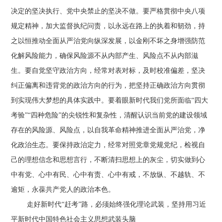
决定的坚决执行、党中央禁止的坚决不做。要严格贯彻中央八项
规定精神，加大监督执纪问责，以永远在路上的执着和韧劲，持
之以恒推动全面从严治党向纵深发展，以金刚不坏之身增强防范
化解风险能力，确保风险源不从内部产生、风险点不从内部滋
生。要自觉坚守政治方向，经常对表对标，及时校准偏差，坚决
纠正偏离和违背党的政治方向的行为，把坚持正确政治方向贯彻
到实现伟大梦想的具体实践中。要着眼新时代我们党所面临“四大
考验”“四种危险”的尖锐性和复杂性，清醒认识当前党的建设领域
存在的风险源、风险点，以自我革命精神推进全面从严治党，净
化政治生态。要保持政治定力，经常对照党章党规党纪，检视自
己的理想信念和思想言行，不断清扫思想上的灰尘，切实做到心
中有党、心中有民、心中有责、心中有戒，不放纵、不越轨、不
逾矩，永葆共产党人的政治本色。
走好新时代“赶考”路，必须始终强化理论武装，坚持用习近
平新时代中国特色社会主义思想武装头脑