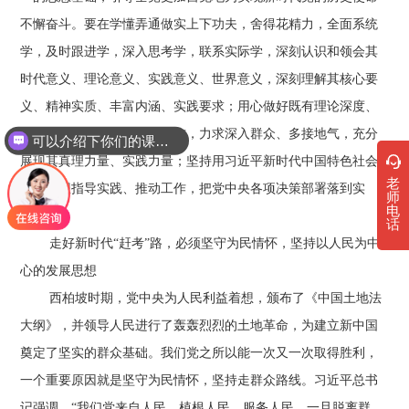
不懈奋斗。要在学懂弄通做实上下功夫，舍得花精力，全面系统
学，及时跟进学，深入思考学，联系实际学，深刻认识和领会其
时代意义、理论意义、实践意义、世界意义，深刻理解其核心要
义、精神实质、丰富内涵、实践要求；用心做好既有理论深度、
可以介绍下你们的课程吗？
又有情感温度的宣传阐释工作，力求深入群众、多接地气，充分
你们是怎么收费的呢
展现其真理力量、实践力量；坚持用习近平新时代中国特色社会
老
主义思想指导实践、推动工作，把党中央各项决策部署落到实
师
电
处。
话
走好新时代“赶考”路，必须坚守为民情怀，坚持以人民为中
心的发展思想
西柏坡时期，党中央为人民利益着想，颁布了《中国土地法
大纲》，并领导人民进行了轰轰烈烈的土地革命，为建立新中国
奠定了坚实的群众基础。我们党之所以能一次又一次取得胜利，
一个重要原因就是坚守为民情怀，坚持走群众路线。习近平总书
记强调，“我们党来自人民、植根人民、服务人民，一旦脱离群