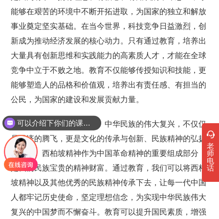
能够在艰苦的环境中不断开拓进取，为国家的独立和解放
事业奠定坚实基础。在当今世界，科技竞争日益激烈，创
新成为推动经济发展的核心动力。只有通过教育，培养出
大量具有创新思维和实践能力的高素质人才，才能在全球
竞争中立于不败之地。教育不仅能够传授知识和技能，更
能够塑造人的品格和价值观，培养出有责任感、有担当的
公民，为国家的建设和发展贡献力量。
可以介绍下你们的课程吗？
教育是民族复兴之魂。中华民族的伟大复兴，不仅仅
是经济的腾飞，更是文化的传承与创新、民族精神的弘扬
老
与升华。西柏坡精神作为中国革命精神的重要组成部分，
师
电
是我们民族宝贵的精神财富。通过教育，我们可以将西柏
话
坡精神以及其他优秀的民族精神传承下去，让每一代中国
人都牢记历史使命，坚定理想信念，为实现中华民族伟大
复兴的中国梦而不懈奋斗。教育可以提升国民素质，增强