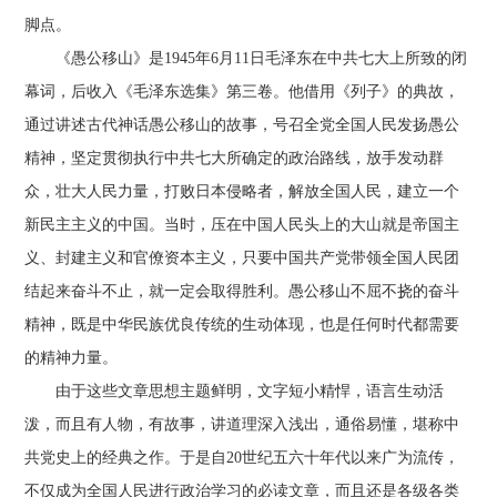
脚点。
《愚公移山》是1945年6月11日毛泽东在中共七大上所致的闭
幕词，后收入《毛泽东选集》第三卷。他借用《列子》的典故，
通过讲述古代神话愚公移山的故事，号召全党全国人民发扬愚公
精神，坚定贯彻执行中共七大所确定的政治路线，放手发动群
众，壮大人民力量，打败日本侵略者，解放全国人民，建立一个
新民主主义的中国。当时，压在中国人民头上的大山就是帝国主
义、封建主义和官僚资本主义，只要中国共产党带领全国人民团
结起来奋斗不止，就一定会取得胜利。愚公移山不屈不挠的奋斗
精神，既是中华民族优良传统的生动体现，也是任何时代都需要
的精神力量。
由于这些文章思想主题鲜明，文字短小精悍，语言生动活
泼，而且有人物，有故事，讲道理深入浅出，通俗易懂，堪称中
共党史上的经典之作。于是自20世纪五六十年代以来广为流传，
不仅成为全国人民进行政治学习的必读文章，而且还是各级各类