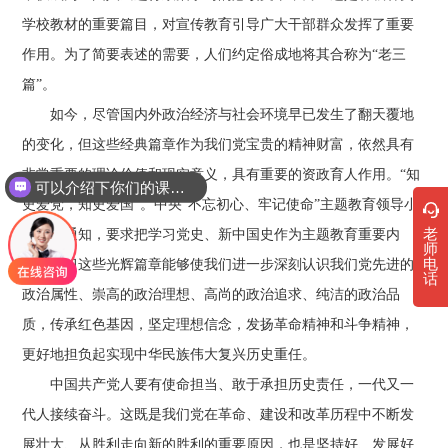
学校教材的重要篇目，对宣传教育引导广大干部群众发挥了重要
作用。为了简要表述的需要，人们约定俗成地将其合称为“老三
篇”。
如今，尽管国内外政治经济与社会环境早已发生了翻天覆地
的变化，但这些经典篇章作为我们党宝贵的精神财富，依然具有
非常重要的理论价值和现实意义，具有重要的资政育人作用。“知
可以介绍下你们的课程吗？
史爱党，知史爱国”。中央“不忘初心、牢记使命”主题教育领导小
老
组印发通知，要求把学习党史、新中国史作为主题教育重要内
师
电
容。学习这些光辉篇章能够使我们进一步深刻认识我们党先进的
话
政治属性、崇高的政治理想、高尚的政治追求、纯洁的政治品
质，传承红色基因，坚定理想信念，发扬革命精神和斗争精神，
更好地担负起实现中华民族伟大复兴历史重任。
中国共产党人要有使命担当、敢于承担历史责任，一代又一
代人接续奋斗。这既是我们党在革命、建设和改革历程中不断发
展壮大、从胜利走向新的胜利的重要原因，也是坚持好、发展好