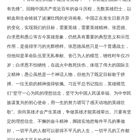
有先锋”。回顾中国共产党近百年的奋斗历程，无数英雄烈士，以
鲜血和生命铸就了波澜壮阔的史诗画卷。中国正在发生日新月异
的变化，实现我们的目标，需要英雄，需要英雄精神。张思德、
白求恩和愚公等古今英雄形象，仍然具有重要的典型意义和示范
作用，是值得学习的光辉榜样。张思德虽然只是一个普通战士，
但他却是革命队伍里无私奉献、舍己为人的模范，牺牲时年仅29
岁；白求恩不怕牺牲，在战火中救死扶伤，体现了伟大的国际主
义精神；愚公虽然是一个神话人物，但他为了既定目标敢于拼
搏、一往无前的精神值得钦佩。习近平总书记指出，英雄模范
们“坚守一心为民的理想信念，坚守为中国人民谋幸福、为中华民
族谋复兴的初心使命，用一生的努力谱写了感天动地的英雄壮
歌”。崇尚英雄才会产生英雄，争做英雄才能英雄辈出。只要有坚
定的理想信念、不懈的奋斗精神，脚踏实地把每件平凡的事做
好，一切平凡的人都可以获得不平凡的人生，一切平凡的工作都