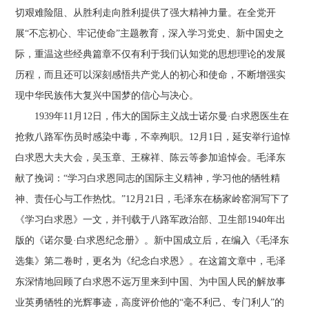
切艰难险阻、从胜利走向胜利提供了强大精神力量。在全党开
展“不忘初心、牢记使命”主题教育，深入学习党史、新中国史之
际，重温这些经典篇章不仅有利于我们认知党的思想理论的发展
历程，而且还可以深刻感悟共产党人的初心和使命，不断增强实
现中华民族伟大复兴中国梦的信心与决心。
1939年11月12日，伟大的国际主义战士诺尔曼·白求恩医生在
抢救八路军伤员时感染中毒，不幸殉职。12月1日，延安举行追悼
白求恩大夫大会，吴玉章、王稼祥、陈云等参加追悼会。毛泽东
献了挽词：“学习白求恩同志的国际主义精神，学习他的牺牲精
神、责任心与工作热忱。”12月21日，毛泽东在杨家岭窑洞写下了
《学习白求恩》一文，并刊载于八路军政治部、卫生部1940年出
版的《诺尔曼·白求恩纪念册》。新中国成立后，在编入《毛泽东
选集》第二卷时，更名为《纪念白求恩》。在这篇文章中，毛泽
东深情地回顾了白求恩不远万里来到中国、为中国人民的解放事
业英勇牺牲的光辉事迹，高度评价他的“毫不利己、专门利人”的