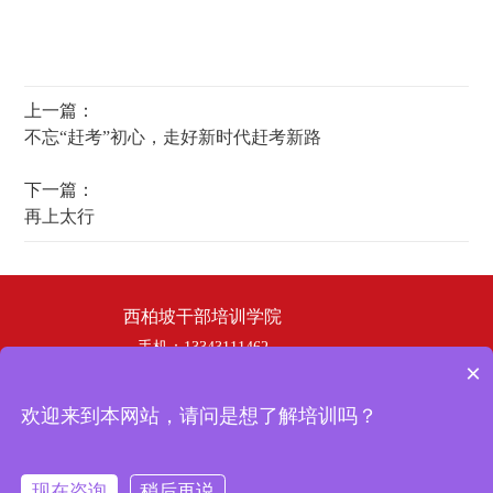
上一篇：
不忘“赶考”初心，走好新时代赶考新路
下一篇：
再上太行
西柏坡干部培训学院
手机：13343111462
×
电话：19358253669
邮箱：hbhswh1807@163.com
欢迎来到本网站，请问是想了解培训吗？
地址：西柏坡干部培训学院
冀ICP备
Copyright © 2024 西柏坡干部培训学院 版权所有
现在咨询
稍后再说