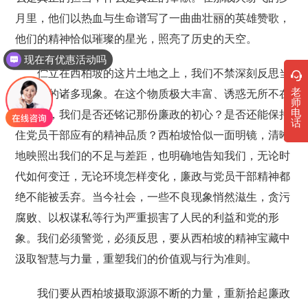
月里，他们以热血与生命谱写了一曲曲壮丽的英雄赞歌，
他们的精神恰似璀璨的星光，照亮了历史的天空。
现在有优惠活动吗
伫立在西柏坡的这片土地之上，我们不禁深刻反思当
老
下社会的诸多现象。在这个物质极大丰富、诱惑无所不在
师
电
的时代，我们是否还铭记那份廉政的初心？是否还能保持
话
住党员干部应有的精神品质？西柏坡恰似一面明镜，清晰
地映照出我们的不足与差距，也明确地告知我们，无论时
代如何变迁，无论环境怎样变化，廉政与党员干部精神都
绝不能被丢弃。当今社会，一些不良现象悄然滋生，贪污
腐败、以权谋私等行为严重损害了人民的利益和党的形
象。我们必须警觉，必须反思，要从西柏坡的精神宝藏中
汲取智慧与力量，重塑我们的价值观与行为准则。
我们要从西柏坡摄取源源不断的力量，重新拾起廉政