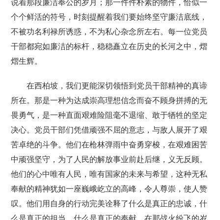
说着那段廉洁奉公的岁月；那一件件朴素的物件，恰似一
个个鲜活的符号，时刻提醒着我们要始终坚守廉洁底线，
不被功名利禄所诱惑，不为私心杂念所左右。每一位党员
干部都宛如廉洁的标杆，稳稳矗立在历史的长河之中，熠
熠生辉。
在西柏坡，我们更能深切领悟到党员干部精神的真谛
所在。那是一种为达成崇高理想信念而奋不顾身拼搏的无
畏勇气，是一种直面艰难险阻毫不退缩、敢于牺牲的坚定
决心。党员干部们凭借顽强不屈的意志，与敌人展开了艰
苦卓绝的斗争。他们在枪林弹雨中奋勇穿梭，在艰难困苦
中顽强坚守，为了人民的解放事业前赴后继，义无反顾。
他们的心中唯有人民，唯有国家的未来与希望，这种无私
奉献的精神犹如一座巍峨屹立的高峰，令人尊崇，使人赞
叹。他们用自身的行动完美诠释了什么是真正的忠诚，什
么是真正的担当，什么是真正的奉献。在那战火纷飞的岁