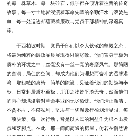
的每一株草木、每一块砖石，似乎都在倾诉着往昔的传奇
故事，每一寸土地皆浸渍着革命先辈的辛勤汗水与滚烫热
血，每一处遗迹都蕴藏着廉政与党员干部精神的深邃真
谛。
于西柏坡时期，党员干部们以令人钦敬的坚毅之态，
他们置身于极为
将最为纯粹的廉政品质展现得淋漓尽致。
质朴的环境之中，丝毫没有一丝一毫的奢靡风气。那简陋
的窑洞，局促的空间，却成为他们为理想而奋斗的温馨港
湾；那粗糙的桌椅，简单的陈设，见证着他们的勤勉与奉
献。日常起居质朴至极，所用之物皆平淡无奇，然而他们
的内心却满溢着对革命事业的无尽热忱。他们清正廉洁，
不贪不占，不谋私利，坚决与一切腐败行径划清界限。每
一项决策、每一次行动，皆是以人民的利益作为根本出发
点和落脚点。在此，那一间间简陋的房屋，仿若在悄然诉