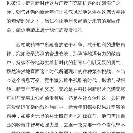
风破浪，挺进新时代这片广袤而充满机遇的辽阔海洋之
际，朝气蓬勃的新青年们正意气风发地沐浴在这伟大精神
的熠熠辉光之下，当仁不让地肩负起前所未有的艰巨使
命，豪迈地踏上属于他们的漫漫征程。
西柏坡精神中所蕴含的敢于斗争、敢于胜利的进取精
神，宛如激昂澎湃的奋进战鼓，那阵阵雄浑有力的敲击
声，持续不停地激励着新时代的新青年们以无畏的勇气，
毅然决然地直面这个时代所涌现出的种种繁杂挑战。在当
今这个瞬息万变、竞争激烈近乎残酷的时代，退缩与畏惧
绝非新青年应有的姿态。无论是在科技创新那片充满无尽
可能与无穷未知的前沿领域，还是在社会治理这一如同迷
宫般错综复杂的艰难局面中，新青年们都要以果敢坚毅的
精神，如英勇无畏的斗士般奋勇地冲锋在前。他们需用自
己的聪慧才智与顽强力量，去逐一攻克那一个个看似坚不