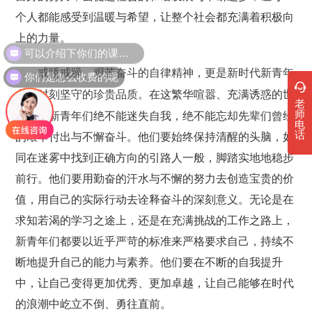
个人都能感受到温暖与希望，让整个社会都充满着积极向
上的力量。
可以介绍下你们的课程吗？
你们是怎么收费的呢
戒骄戒躁、艰苦奋斗的自律精神，更是新时代新青年
在这繁华喧嚣、充满诱惑的世
必须时刻坚守的珍贵品质。
老
师
界中，新青年们绝不能迷失自我，绝不能忘却先辈们曾经
电
话
的艰辛付出与不懈奋斗。他们要始终保持清醒的头脑，如
同在迷雾中找到正确方向的引路人一般，脚踏实地地稳步
前行。他们要用勤奋的汗水与不懈的努力去创造宝贵的价
值，用自己的实际行动去诠释奋斗的深刻意义。无论是在
求知若渴的学习之途上，还是在充满挑战的工作之路上，
新青年们都要以近乎严苛的标准来严格要求自己，持续不
断地提升自己的能力与素养。他们要在不断的自我提升
中，让自己变得更加优秀、更加卓越，让自己能够在时代
的浪潮中屹立不倒、勇往直前。